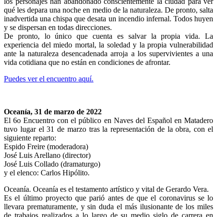
los personajes han abandonado conscientemente la ciudad para ver
qué les depara una noche en medio de la naturaleza. De pronto, salta
inadvertida una chispa que desata un incendio infernal. Todos huyen
y se dispersan en todas direcciones.
De pronto, lo único que cuenta es salvar la propia vida. La
experiencia del miedo mortal, la soledad y la propia vulnerabilidad
ante la naturaleza desencadenada arroja a los supervivientes a una
vida cotidiana que no están en condiciones de afrontar.
Puedes ver el encuentro aquí.
Oceanía, 31 de marzo de 2022
El 6o Encuentro con el público en Naves del Español en Matadero
tuvo lugar el 31 de marzo tras la representación de la obra, con el
siguiente reparto:
Espido Freire (moderadora)
José Luis Arellano (director)
José Luis Collado (dramaturgo)
y el elenco: Carlos Hipólito.
Oceanía. Oceanía es el testamento artístico y vital de Gerardo Vera.
Es el último proyecto que parió antes de que el coronavirus se lo
llevara prematuramente, y sin duda el más ilusionante de los miles
de trabajos realizados a lo largo de su medio siglo de carrera en