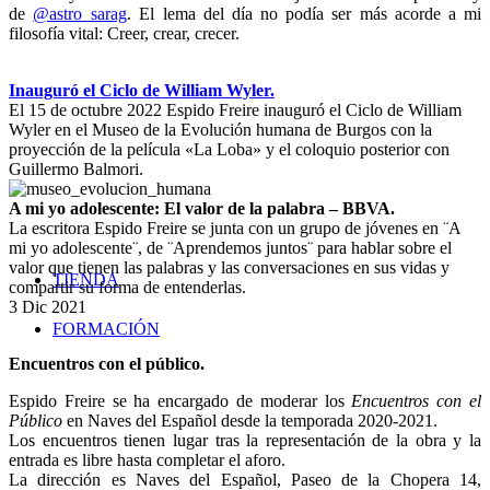
de
@astro_sarag
. El lema del día no podía ser más acorde a mi
filosofía vital: Creer, crear, crecer.
Inauguró el Ciclo de William Wyler.
El 15 de octubre 2022 Espido Freire inauguró el Ciclo de William
Wyler en el Museo de la Evolución humana de Burgos con la
proyección de la película «La Loba» y el coloquio posterior con
Guillermo Balmori.
A mi yo adolescente: El valor de la palabra – BBVA
.
La escritora Espido Freire se junta con un grupo de jóvenes en ¨A
mi yo adolescente¨, de ¨Aprendemos juntos¨ para hablar sobre el
valor que tienen las palabras y las conversaciones en sus vidas y
TIENDA
compartir su forma de entenderlas.
3 Dic 2021
FORMACIÓN
Encuentros con el público.
Espido Freire se ha encargado de moderar los
Encuentros con el
Público
en Naves del Español desde la temporada 2020-2021.
Los encuentros tienen lugar tras la representación de la obra y la
entrada es libre hasta completar el aforo.
La dirección es Naves del Español, Paseo de la Chopera 14,