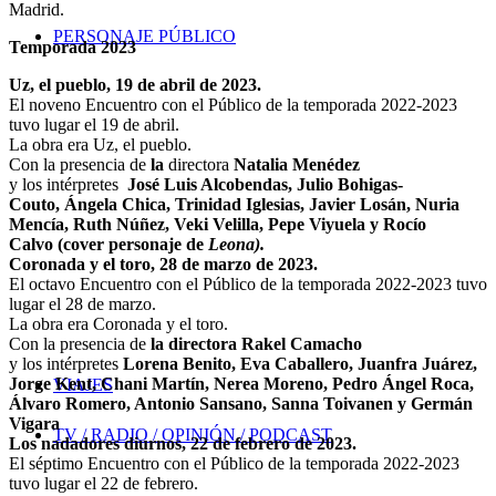
Madrid.
PERSONAJE PÚBLICO
Temporada 2023
Uz, el pueblo, 19 de abril de 2023.
El noveno Encuentro con el Público de la temporada 2022-2023
tuvo lugar el 19 de abril.
La obra era Uz, el pueblo.
Con la presencia de
la
directora
Natalia Menédez
y los intérpretes
J
osé Luis Alcobendas, Julio Bohigas-
Couto, Ángela Chica, Trinidad Iglesias, Javier Losán, Nuria
Mencía, Ruth Núñez, Veki Velilla, Pepe
Viyuela y Rocío
Calvo (cover personaje de
Leona).
Coronada y el toro, 28 de marzo de 2023.
El octavo Encuentro con el Público de la temporada 2022-2023 tuvo
lugar el 28 de marzo.
La obra era Coronada y el toro.
Con la presencia de
la directora
Rakel Camacho
y los intérpretes
Lorena Benito, Eva Caballero, Juanfra Juárez,
Jorge Kent, Chani Martín, Nerea Moreno, Pedro Ángel Roca,
VIAJES
Álvaro Romero, Antonio Sansano, Sanna Toivanen y Germán
Vigara
TV / RADIO / OPINIÓN / PODCAST
Los nadadores diurnos, 22 de febrero de 2023.
El séptimo Encuentro con el Público de la temporada 2022-2023
tuvo lugar el 22 de febrero.