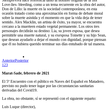
Siempreviva hace referencia tanto al nombre original de la flor
Love-lies- bleeding, como a un tema recurrente en la obra del autor,
Don de Lillo: la muerte en la sociedad contemporánea, en esta
ocasión tratado como una aproximación en forma de debate moral
sobre la muerte asistida y el momento en que la vida deja de tener
sentido. Alex Macklin, un artista de éxito, ya mayor, se encuentra
cercano a la muerteen estado vegetal permanente. Los otros tres
personajes decidirán su destino: Lia, su joven esposa, que desea
permitirle una muerte natural, y su exesposa Toinette y su hijo Sean,
que desean ayudarlo a dejar el mundo con dignidad, porque piensan
que él no hubiera querido terminar sus días entubado de tal manera.
Anterior
Posterior
1
2
3
Marat-Sade, febrero de 2021
El 5º Encuentro con el público en Naves del Español en Matadero,
previsto no pudo tener lugar por las circunstancias sanitarias
derivadas del Covid19.
La obra, no obstante, sí se representó con el siguiente reparto:
Luis Luque (director),