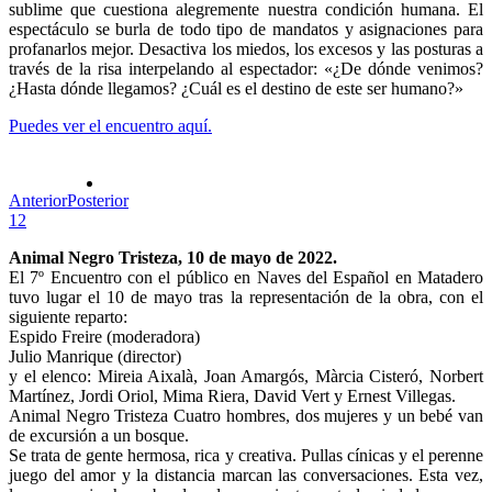
sublime que cuestiona alegremente nuestra condición humana. El
espectáculo se burla de todo tipo de mandatos y asignaciones para
profanarlos mejor. Desactiva los miedos, los excesos y las posturas a
través de la risa interpelando al espectador: «¿De dónde venimos?
¿Hasta dónde llegamos? ¿Cuál es el destino de este ser humano?»
Puedes ver el encuentro aquí.
Anterior
Posterior
1
2
Animal Negro Tristeza, 10 de mayo de 2022.
El 7º Encuentro con el público en Naves del Español en Matadero
tuvo lugar el 10 de mayo tras la representación de la obra, con el
siguiente reparto:
Espido Freire (moderadora)
Julio Manrique (director)
y el elenco: Mireia Aixalà, Joan Amargós, Màrcia Cisteró, Norbert
Martínez, Jordi Oriol, Mima Riera, David Vert y Ernest Villegas.
Animal Negro Tristeza Cuatro hombres, dos mujeres y un bebé van
de excursión a un bosque.
Se trata de gente hermosa, rica y creativa. Pullas cínicas y el perenne
juego del amor y la distancia marcan las conversaciones. Esta vez,