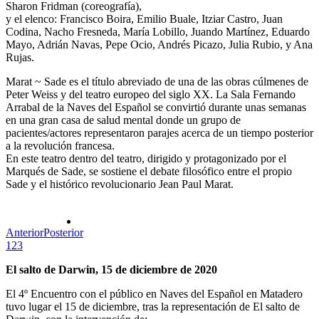
Sharon Fridman (coreografía),
y el elenco: Francisco Boira, Emilio Buale, Itziar Castro, Juan
Codina, Nacho Fresneda, María Lobillo, Juando Martínez, Eduardo
Mayo, Adrián Navas, Pepe Ocio, Andrés Picazo, Julia Rubio, y Ana
Rujas.
Marat ~ Sade es el título abreviado de una de las obras cúlmenes de
Peter Weiss y del teatro europeo del siglo XX. La Sala Fernando
Arrabal de la Naves del Español se convirtió durante unas semanas
en una gran casa de salud mental donde un grupo de
pacientes/actores representaron parajes acerca de un tiempo posterior
a la revolución francesa.
En este teatro dentro del teatro, dirigido y protagonizado por el
Marqués de Sade, se sostiene el debate filosófico entre el propio
Sade y el histórico revolucionario Jean Paul Marat.
Anterior
Posterior
1
2
3
El salto de Darwin, 15 de diciembre de 2020
El 4º Encuentro con el público en Naves del Español en Matadero
tuvo lugar el 15 de diciembre, tras la representación de El salto de