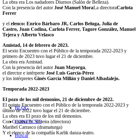
La obra era Los nadadores Diurnos (Salón de Belleza).
Con la presencia del autor
José Manuel Mora
La directora
Carlota
Ferrer
y el
elenco:
Enrico Bárbaro JR, Carlos Beluga, Julia de
Castro, Juan Codina, Carlota Ferrer, Tagore González, Manuel
Tejera y Alberto Velasco
Amistad, 14 de febrero de 2023.
El sexto Encuentro con el Público de la temporada 2022-2023 y
primero de 2023 tuvo lugar el 21 de diciembre.
La obra era Amistad.
Con la presencia del autor
Juan Mayorga
,
el director e intérprete
José Luis García-Pérez
y los intérpretes
Ginés García Millán y Daniel Albadalejo.
Temporada 2022-2023
El pozo de los mil demonios, 21 de diciembre de 2022.
El quinto Encuentro con el Público de la temporada 2022-2023 y
BLOG
último de 2022 tuvo lugar el 21 de diciembre.
La obra era El pozo de los mil demonios.
CONTACTO
Con Cristina D. Silveira (directora)
Maribel Carrasco (dramaturga)
Y el elenco de la compañía Karlik danza-teatro.
Buscar