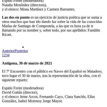
Espido Freire (moderadora)
Natalia Menéndez (directora),
y el elenco: Mona Martínez y Carmen Barrantes.
Las dos en punto
es un ejercicio de justicia poética que se suma a
otros muchos que han ido dando luz sobre la vida de las conocidas
Marías de Santiago de Compostela, a las que es hora ya de ir
llamando por su nombre y, sobre todo, por sus apellidos: Fandiño
Ricart.
Anterior
Posterior
1
2
3
4
Antígona, 30 de marzo de 2021
El 7º Encuentro con el público en Naves del Español en Matadero,
tuvo lugar el 30 de marzo, tras la representación de la obra, con el
siguiente reparto:
Espido Freire (moderadora)
David Gaitán (director),
y el elenco: Irene Arcos, Fernando Cayo, Clara Sanchís, Elías
González, Isabel Morenoy Jorge Mayor.