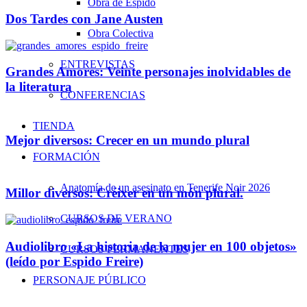
Obra de Espido
Dos Tardes con Jane Austen
Obra Colectiva
ENTREVISTAS
Grandes Amores: Veinte personajes inolvidables de
la literatura
CONFERENCIAS
TIENDA
Mejor diversos: Crecer en un mundo plural
FORMACIÓN
Anatomía de un asesinato en Tenerife Noir 2026
Millor diversos: Créixer en un món plural.
CURSOS DE VERANO
Audiolibro «La historia de la mujer en 100 objetos»
CURSOS PERMANENTES
(leído por Espido Freire)
PERSONAJE PÚBLICO