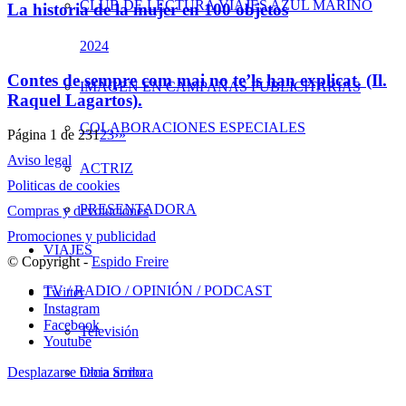
CLUB DE LECTURA VIAJES AZUL MARINO
La historia de la mujer en 100 objetos
2024
Contes de sempre com mai no te’ls han explicat. (Il.
IMAGEN EN CAMPAÑAS PUBLICITARIAS
Raquel Lagartos).
COLABORACIONES ESPECIALES
Página 1 de 23
1
2
3
›
»
Aviso legal
ACTRIZ
Politicas de cookies
PRESENTADORA
Compras y devoluciones
Promociones y publicidad
VIAJES
© Copyright -
Espido Freire
TV / RADIO / OPINIÓN / PODCAST
Twitter
Instagram
Facebook
Televisión
Youtube
Obra Sonora
Desplazarse hacia arriba