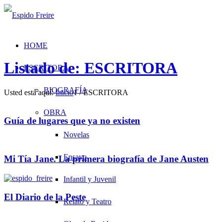
HOME
Listado de: ESCRITORA
ESCRITORA
BIOGRAFÍA
Usted está aquí:
Inicio
1
/
ESCRITORA
OBRA
Guía de lugares que ya no existen
Novelas
Ensayo
Mi Tía Jane. La primera biografía de Jane Austen
Infantil y Juvenil
El Diario de la Peste
Relato y Teatro