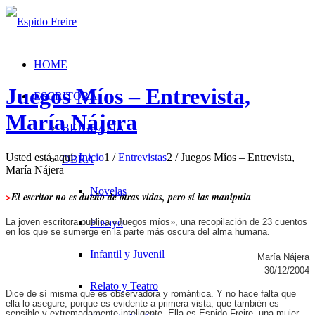
HOME
Juegos Míos – Entrevista,
ESCRITORA
María Nájera
BIOGRAFÍA
Usted está aquí:
Inicio
1
/
Entrevistas
2
/
Juegos Míos – Entrevista,
OBRA
María Nájera
Novelas
>
El escritor no es dueño de otras vidas, pero sí las manipula
La joven escritora publica «Juegos míos», una recopilación de 23 cuentos
Ensayo
en los que se sumerge en la parte más oscura del alma humana.
Infantil y Juvenil
María Nájera
30/12/2004
Relato y Teatro
Dice de sí misma que es observadora y romántica. Y no hace falta que
ella lo asegure, porque es evidente a primera vista, que también es
sensible y extremadamente inteligente. Ella es Espido Freire, una mujer