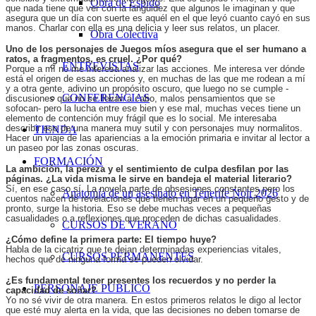
Obra de Espido
que nada tiene que ver con la languidez que algunos le imaginan y que
asegura que un día con suerte es aquél en el que leyó cuanto cayó en sus
manos. Charlar con ella es una delicia y leer sus relatos, un placer.
Obra Colectiva
Uno de los personajes de Juegos míos asegura que el ser humano a
ratos, a fragmentos, es cruel. ¿Por qué?
ENTREVISTAS
Porque a mí no me interesa analizar las acciones. Me interesa ver dónde
está el origen de esas acciones y, en muchas de las que me rodean a mí
y a otra gente, adivino un propósito oscuro, que luego no se cumple -
CONFERENCIAS
discusiones que no se llevan a cabo, malos pensamientos que se
sofocan- pero la lucha entre ese bien y ese mal, muchas veces tiene un
elemento de contención muy frágil que es lo social. Me interesaba
describir eso de una manera muy sutil y con personajes muy normalitos.
TIENDA
Hacer un viaje de las apariencias a la emoción primaria e invitar al lector a
un paseo por las zonas oscuras.
FORMACIÓN
La ambición, la pereza y el sentimiento de culpa desfilan por las
páginas. ¿La vida misma le sirve en bandeja el material literario?
Sí, en ese caso sí. La novela parte de obsesiones constantes pero los
Anatomía de un asesinato en Tenerife Noir 2026
cuentos nacen de revelaciones que tienen lugar en un pequeño gesto y de
pronto, surge la historia. Eso se debe muchas veces a pequeñas
casualidades o a reflexiones que proceden de dichas casualidades.
CURSOS DE VERANO
¿Cómo define la primera parte: El tiempo huye?
Habla de la cicatriz que te dejan determinadas experiencias vitales,
CURSOS PERMANENTES
hechos que de ninguna forma se pueden olvidar.
¿Es fundamental tener presentes los recuerdos y no perder la
PERSONAJE PÚBLICO
capacidad de soñar?
Yo no sé vivir de otra manera. En estos primeros relatos le digo al lector
que esté muy alerta en la vida, que las decisiones no deben tomarse de