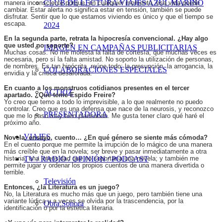
CLUB DE LECTURA VIAJES AZUL MARINO
manera inconsciente porque, en cualquier momento, esa vida puede
cambiar. Estar alerta no significa estar en tensión, también se puede
disfrutar. Sentir que lo que estamos viviendo es único y que el tiempo se
escapa.
2024
En la segunda parte, retrata la hipocresía convencional. ¿Hay algo
que usted no soporte?
IMAGEN EN CAMPAÑAS PUBLICITARIAS
Muchas cosas. No me molesta la falta de cortesía, que muchas veces es
necesaria, pero sí la falta amistad. No soporto la utilización de personas,
de nombres. Es tan hipócrita, reúne todo: la presunción, la arrogancia, la
COLABORACIONES ESPECIALES
envidia y la crítica desaforada.
En cuanto a los monstruos cotidianos presentes en el tercer
ACTRIZ
apartado. ¿Qué teme Espido Freire?
Yo creo que temo a todo lo imprevisible, a lo que realmente no puedo
controlar. Creo que es una defensa que nace de la neurosis, y reconozco
PRESENTADORA
que me lo paso muy bien planeando. Me gusta tener claro qué haré el
próximo año.
VIAJES
Novela, ensayo, cuento… ¿En qué género se siente más cómoda?
En el cuento porque me permite la irrupción de lo mágico de una manera
más creíble que en la novela; ser breve y pasar inmediatamente a otra
historia; una intensidad que no soportaría una novela; y también me
TV / RADIO / OPINIÓN / PODCAST
permite jugar y ordenar los propios cuentos de una manera divertida o
terrible.
Televisión
Entonces, ¿la Literatura es un juego?
No, la Literatura es mucho más que un juego, pero también tiene una
variante lúdica y a veces se olvida por la trascendencia, por la
Obra Sonora
identificación o por la estética literaria.