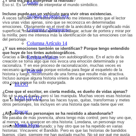
¿Y una vía para interpretar la realidad?
Radio
Eso sí. Es un modo de interpretar el mundo simbólico.
Incluso puede ser un vehículo para vivir otras existencias.
«Podría ser peor» rtve
A veces también. En estos cuentos no me interesa tanto que el lector
viva unas vidas ajenas, sino que se reconozca en determinadas
emociones. Obviamente en el nivel de la anécdota y del significado más
Columna «20minutos»
superficial, está esa vida ajena y el indagar, actuar de portera y mirar por
la mirilla; pero me interesa más la identificación de tus emociones con las
del personaje.
Columna Artículo 14
¿Y sus emociones también se identifican? Porque tengo entendido
que huye de los tintes autobiográficos.
Revista «Viajar»
Gracias a Dios, mis cuentos no son autobiográficos. En el acto de la
creación se toma algo que nos evoca una emoción determinada y se
racionaliza. Y en ese proceso de racionalización, muchas veces es
necesario quitar la vida porque estorba para llegar al esqueleto de la
Podcast
historia y luego, reconstruirlo de una forma que resulte más atractiva.
Incluso aunque alguna historia viniera de una experiencia mía, ya sería
otra cosa porque ha sido expurgada.
BLOG
¿Cree que el escritor, en cierta medida, es dueño de vidas ajenas?
No sé si es el dueño, pero sí las manipula. Muchas veces esas historias
CONTACTO
que te llegan por vía ajena las haces tuyas, quitas, transformas y metes
otros personajes, los incluyes en una historia que nada tiene que ver.
Buscar
¿Alguno de sus personajes se ha resistido a abandonarle?
Me pasaba de más jovencita, ahora tengo más control; pero hay uno que,
al menos, va a aparecer en otra historia: Loredana, un personaje muy
Menú
Menú
siniestro, oscuro y torturado; y hay otro que se ha repetido en varias
historias: Vincavenc el Bandido. Pero es que las historias de bandidos
buenos, claro, siempre me han gustado mucho. No sé por qué me gusta