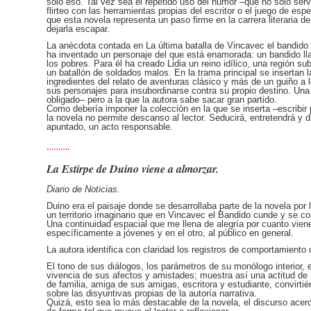
sólo eso. Tal vez sea el repetido uso del humor –que no sólo servi
flirteo con las herramientas propias del escritor o el juego de espe
que esta novela representa un paso firme en la carrera literaria d
dejarla escapar.
La anécdota contada en La última batalla de Vincavec el bandido e
ha inventado un personaje del que está enamorada: un bandido ll
los pobres. Para él ha creado Lidia un reino idílico, una región
un batallón de soldados malos. En la trama principal se insertan 
ingredientes del relato de aventuras clásico y más de un guiño a
sus personajes para insubordinarse contra su propio destino. Una 
obligado– pero a la que la autora sabe sacar gran partido.
Como debería imponer la colección en la que se inserta –escribir
la novela no permite descanso al lector. Seducirá, entretendrá y d
apuntado, un acto responsable.
……….
La Estirpe de Duino viene a almorzar.
Diario de Noticias.
Duino era el paisaje donde se desarrollaba parte de la novela por
un territorio imaginario que en Vincavec el Bandido cunde y se c
Una continuidad espacial que me llena de alegría por cuanto vie
específicamente a jóvenes y en el otro, al público en general.
La autora identifica con claridad los registros de comportamiento d
El tono de sus diálogos, los parámetros de su monólogo interior, e
vivencia de sus afectos y amistades; muestra así una actitud de 
de familia, amiga de sus amigas, escritora y estudiante, convirtié
sobre las disyuntivas propias de la autoría narrativa.
Quizá, esto sea lo más destacable de la novela, el discurso acerca