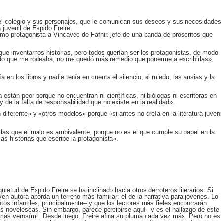
 del colegio y sus personajes, que le comunican sus deseos y sus necesidades
 juvenil de Espido Freire.
mo protagonista a Vincavec de Fafnir, jefe de una banda de proscritos que
ue inventarnos historias, pero todos querían ser los protagonistas, de modo
ndo que me rodeaba, no me quedó más remedio que ponerme a escribirlas»,
 en los libros y nadie tenía en cuenta el silencio, el miedo, las ansias y la
están peor porque no encuentran ni científicas, ni biólogas ni escritoras en
 y de la falta de responsabilidad que no existe en la realidad».
n diferente» y «otros modelos» porque «si antes no creía en la literatura juveni
n las que el malo es ambivalente, porque no es el que cumple su papel en la
 las historias que escribe la protagonista».
uietud de Espido Freire se ha inclinado hacia otros derroteros literarios. Si
ven autora aborda un terreno más familiar: el de la narrativa para jóvenes. Lo
os infantiles, principalmente– y que los lectores más fieles encontrarán
s novelescas. Sin embargo, parece percibirse aquí –y es el hallazgo de este
ás verosímil. Desde luego, Freire afina su pluma cada vez más. Pero no es