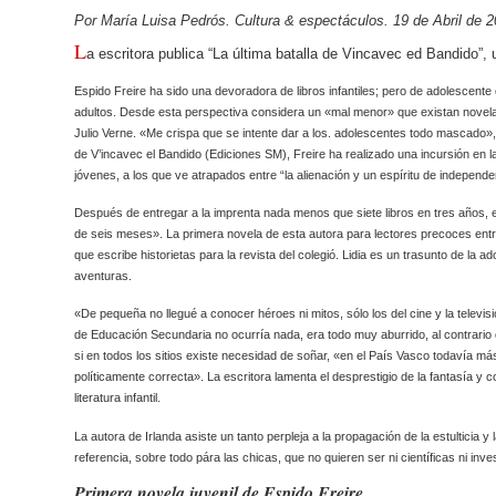
Por María Luisa Pedrós
. Cultura & espectáculos. 19 de Abril de 
L
a escritora publica “La última batalla de Vincavec ed Bandido”,
Espido Freire ha sido una devoradora de libros infantiles; pero de adolescente d
adultos. Desde esta perspectiva considera un «mal menor» que existan novela
Julio Verne. «Me crispa que se intente dar a los. adolescentes todo mascado», 
de V’incavec el Bandido (Ediciones SM), Freire ha realizado una incursión en la l
jóvenes, a los que ve atrapados entre “la alienación y un espíritu de independ
Después de entregar a la imprenta nada menos que siete libros en tres años, 
de seis meses». La primera novela de esta autora para lectores precoces entreve
que escribe historietas para la revista del colegió. Lidia es un trasunto de la
aventuras.
«De pequeña no llegué a conocer héroes ni mitos, sólo los del cine y la televisi
de Educación Secundaria no ocurría nada, era todo muy aburrido, al contrario d
si en todos los sitios existe necesidad de soñar, «en el País Vasco todavía más».
políticamente correcta». La escritora lamenta el desprestigio de la fantasía y 
literatura infantil.
La autora de Irlanda asiste un tanto perpleja a la propagación de la estulticia
referencia, sobre todo pára las chicas, que no quieren ser ni científicas ni inv
Primera novela juvenil de Espido Freire.