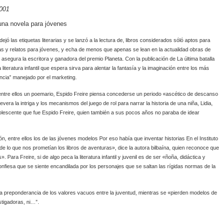
2001
 una novela para jóvenes
ejó las etiquetas literarias y se lanzó a la lectura de, libros considerados sóló aptos para
s y relatos para jóvenes, y echa de menos que apenas se lean en la actualidad obras de
asegura la escritora y ganadora del premio Planeta. Con la publicación de La última batalla
iteratura infantil que espera sirva para alentar la fantasía y la imaginación entre los más
encia” manejado por el marketing.
entre ellos un poemario, Espido Freire piensa concederse un periodo «ascético de descanso
ra la intriga y los mecanismos del juego de rol para narrar la historia de una niña, Lidia,
 adolescente que fue Espido Freire, quien también a sus pocos años no paraba de idear
ón, entre ellos los de las jóvenes modelos Por eso había que inventar historias En el Instituto
e lo que nos prometían los libros de aventuras», dice la autora bilbaína, quien reconoce que
 Para Freire, si de algo peca la literatura infantil y juvenil es de ser «ñoña, didáctica y
confiesa que se siente encandilada por los personajes que se saltan las rígidas normas de la
 y la preponderancia de los valores vacuos entre la juventud, mientras se «pierden modelos de
estigadoras, ni…”.