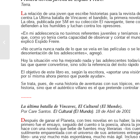
Terra.
L
a relación de una joven que escribe historietas para la revista
centra La Última batalla de Vincavec el bandido, la primera novela
La obra, publicada por SM en su colección El navegante, tiene co
defienden a los humildes y luchan contra los opresores.
«En mi adolescencia no tuvimos referentes juveniles y teníamos q
que, como yo tenía cierta capacidad de observar y contar el mu
El conde Lucanor
explicó Espido Freire.
«No ocurría nunca nada de lo que se veía en las películas o se leía
desorientación de los adolescentes», agregó.
Hoy la situación «no ha mejorado nada y las adolescentes todavía 
las que querer convertirse, sino sólo la referencia del éxito rápido
El objetivo de este libro es, según la escritora, «aportar una visió
por sí misma ahora pienso que puede ayudar».
Se trata, pues, de «una historia de aventuras con sus tópicos, e
historia, sino que el auténtico villano es el que pretende controlar
……….
La última batalla de Vincavec, El Cultural (El Mundo).
Por Care Santos.
El Cultural (El Mundo).
18 de Abril de 2001
D
espués de ganar el Planeta, con tres novelas en su haber, la inq
primero fue el ensayo, seguido del cuento o la poesía, ahora la jo
hace con una novela que bebe de fuentes muy literarias –los cuent
sutilmente emparentada con el universo de sus anteriores entrega
libro– una voz mucho más espontánea, mucho más ágil. Incluso m