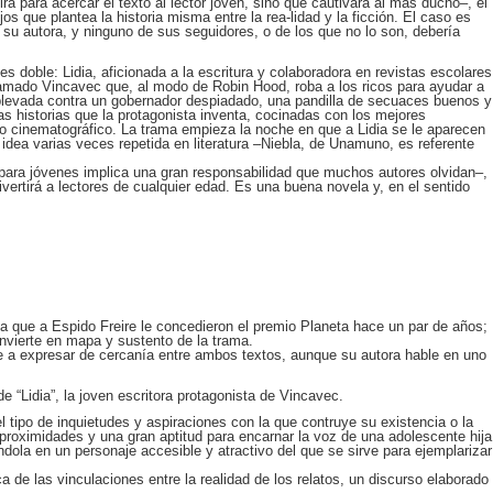
rá para acercar el texto al lector joven, sino que cautivará al más ducho–, el
jos que plantea la historia misma entre la rea-lidad y la ficción. El caso es
e su autora, y ninguno de sus seguidores, o de los que no lo son, debería
s doble: Lidia, aficionada a la escritura y colaboradora en revistas escolares
amado Vincavec que, al modo de Robin Hood, roba a los ricos para ayudar a
 sublevada contra un gobernador despiadado, una pandilla de secuaces buenos y
las historias que la protagonista inventa, cocinadas con los mejores
 lo cinematográfico. La trama empieza la noche en que a Lidia se le aparecen
idea varias veces repetida en literatura –Niebla, de Unamuno, es referente
 para jóvenes implica una gran responsabilidad que muchos autores olvidan–,
ivertirá a lectores de cualquier edad. Es una buena novela y, en el sentido
 la que a Espido Freire le concedieron el premio Planeta hace un par de años;
onvierte en mapa y sustento de la trama.
ne a expresar de cercanía entre ambos textos, aunque su autora hable en uno
e “Lidia”, la joven escritora protagonista de Vincavec.
l tipo de inquietudes y aspiraciones con la que contruye su existencia o la
proximidades y una gran aptitud para encarnar la voz de una adolescente hija
ndola en un personaje accesible y atractivo del que se sirve para ejemplarizar
 de las vinculaciones entre la realidad de los relatos, un discurso elaborado