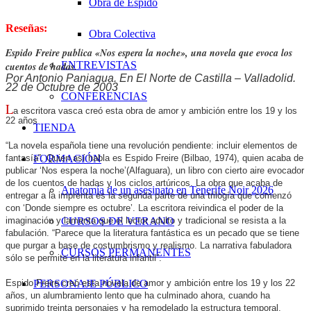
Obra de Espido
Reseñas:
Obra Colectiva
Espido Freire publica «Nos espera la noche», una novela que evoca los
ENTREVISTAS
cuentos de hadas.
Por Antonio Paniagua. En El Norte de Castilla – Valladolid.
22 de Octubre de 2003
CONFERENCIAS
L
a escritora vasca creó esta obra de amor y ambición entre los 19 y los
22 años
TIENDA
“La novela española tiene una revolución pendiente: incluir elementos de
fantasía”. Quien así habla es Espido Freire (Bilbao, 1974), quien acaba de
FORMACIÓN
publicar ‘Nos espera la noche’(Alfaguara), un libro con cierto aire evocador
de los cuentos de hadas y los ciclos artúricos. La obra que acaba de
Anatomía de un asesinato en Tenerife Noir 2026
entregar a la imprenta es la segunda parte de una trilogía que comenzó
con ‘Donde siempre es octubre’. La escritora reivindica el poder de la
imaginación y lamenta que el lector adulto y tradicional se resista a la
CURSOS DE VERANO
fabulación. “Parece que la literatura fantástica es un pecado que se tiene
que purgar a base de costumbrismo y realismo. La narrativa fabuladora
CURSOS PERMANENTES
sólo se permite en la literatura infantil”.
Espido Freire creó esta novela de amor y ambición entre los 19 y los 22
PERSONAJE PÚBLICO
años, un alumbramiento lento que ha culminado ahora, cuando ha
suprimido treinta personajes y ha remodelado la estructura temporal.