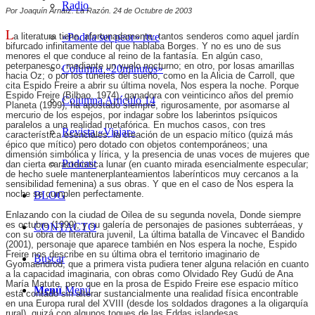
Radio
Por Joaquín Arnaíz. La Razón. 24 de Octubre de 2003
L
a literatura tiene, afortunadamente, tantos senderos como aquel jardín
«Podría ser peor» rtve
bifurcado infinitamente del que hablaba Borges. Y no es uno de sus
menores el que conduce al reino de la fantasía. En algún caso,
peterpanesco, mediante un vuelo nocturno; en otro, por losas amarillas
Columna «20minutos»
hacia Oz; o por los túneles del sueño, como en la Alicia de Carroll, que
cita Espido Freire a abrir su última novela, Nos espera la noche. Porque
Espido Freire (Bilbao, 1974), ganadora con veinticinco años del premio
Columna Artículo 14
Planeta (1999), ha apostado siempre, rigurosamente, por asomarse al
mercurio de los espejos, por indagar sobre los laberintos psíquicos
paralelos a una realidad metafórica. En muchos casos, con tres
Revista «Viajar»
característica esenciales: la creación de un espacio mítico (quizá más
épico que mítico) pero dotado con objetos contemporáneos; una
dimensión simbólica y lírica, y la presencia de unas voces de mujeres que
Podcast
dan cierta caracteristica lunar (en cuanto mirada esencialmente especular;
de hecho suele mantenerplanteamientos laberínticos muy cercanos a la
sensibilidad femenina) a sus obras. Y que en el caso de Nos espera la
noche se cumplen perfectamente.
BLOG
Enlazando con la ciudad de Oilea de su segunda novela, Donde siempre
es octubre (1999), y su galería de personajes de pasiones subterráeas, y
CONTACTO
con su obra de literatura juvenil, La última batalla de Vincavec el Bandido
(2001), personaje que aparece también en Nos espera la noche, Espido
Freire nos describe en su última obra el territorio imaginario de
Buscar
Gyomaendrod, que a primera vista pudiera tener alguna relación en cuanto
a la capacidad imaginaria, con obras como Olvidado Rey Gudú de Ana
María Matute, pero que en la prosa de Espido Freire ese espacio mítico
Menú
Menú
está contado sin alterar sustancialmente una realidad física encontrable
en una Europa rural del XVIII (desde los soldados dragones a la oligarquía
rural), quizá con algunos toques de las Eddas islandesas.