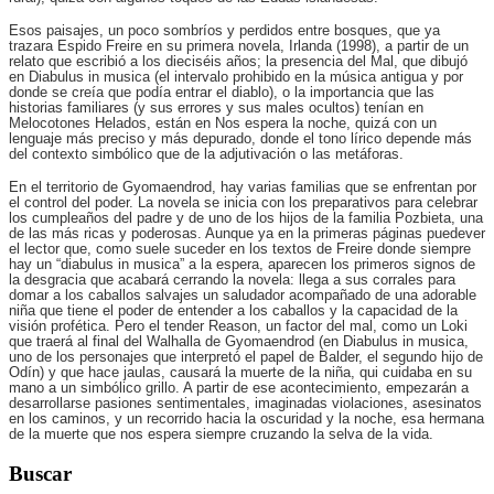
Esos paisajes, un poco sombríos y perdidos entre bosques, que ya
trazara Espido Freire en su primera novela, Irlanda (1998), a partir de un
relato que escribió a los dieciséis años; la presencia del Mal, que dibujó
en Diabulus in musica (el intervalo prohibido en la música antigua y por
donde se creía que podía entrar el diablo), o la importancia que las
historias familiares (y sus errores y sus males ocultos) tenían en
Melocotones Helados, están en Nos espera la noche, quizá con un
lenguaje más preciso y más depurado, donde el tono lírico depende más
del contexto simbólico que de la adjutivación o las metáforas.
En el territorio de Gyomaendrod, hay varias familias que se enfrentan por
el control del poder. La novela se inicia con los preparativos para celebrar
los cumpleaños del padre y de uno de los hijos de la familia Pozbieta, una
de las más ricas y poderosas. Aunque ya en la primeras páginas puedever
el lector que, como suele suceder en los textos de Freire donde siempre
hay un “diabulus in musica” a la espera, aparecen los primeros signos de
la desgracia que acabará cerrando la novela: llega a sus corrales para
domar a los caballos salvajes un saludador acompañado de una adorable
niña que tiene el poder de entender a los caballos y la capacidad de la
visión profética. Pero el tender Reason, un factor del mal, como un Loki
que traerá al final del Walhalla de Gyomaendrod (en Diabulus in musica,
uno de los personajes que interpretó el papel de Balder, el segundo hijo de
Odín) y que hace jaulas, causará la muerte de la niña, qui cuidaba en su
mano a un simbólico grillo. A partir de ese acontecimiento, empezarán a
desarrollarse pasiones sentimentales, imaginadas violaciones, asesinatos
en los caminos, y un recorrido hacia la oscuridad y la noche, esa hermana
de la muerte que nos espera siempre cruzando la selva de la vida.
Buscar