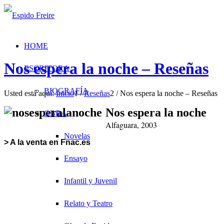
HOME
Nos espera la noche – Reseñas
ESCRITORA
BIOGRAFÍA
Usted está aquí:
Inicio
1
/
Reseñas
2
/
Nos espera la noche – Reseñas
Nos espera la noche
OBRA
Alfaguara, 2003
Novelas
> A la venta en Fnac.es
Ensayo
Infantil y Juvenil
Relato y Teatro