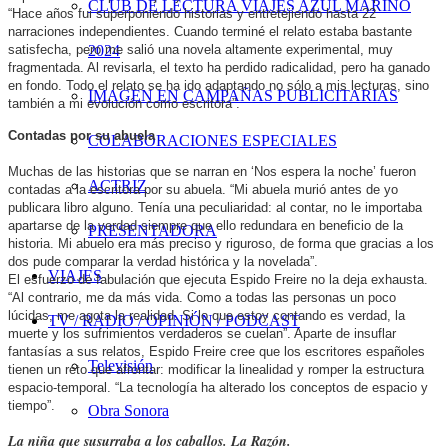
CLUB DE LECTURA VIAJES AZUL MARINO
“Hace años fui superponiendo historias y entretejiendo hasta 22
narraciones independientes. Cuando terminé el relato estaba bastante
satisfecha, pero me salió una novela altamente experimental, muy
2024
fragmentada. Al revisarla, el texto ha perdido radicalidad, pero ha ganado
en fondo. Todo el relato se ha ido adaptando no sólo a mis lecturas, sino
IMAGEN EN CAMPAÑAS PUBLICITARIAS
también a mi evolución como escritora”.
Contadas por su abuela
COLABORACIONES ESPECIALES
Muchas de las historias que se narran en ‘Nos espera la noche’ fueron
ACTRIZ
contadas a la escritora por su abuela. “Mi abuela murió antes de yo
publicara libro alguno. Tenía una peculiaridad: al contar, no le importaba
apartarse de la verdad siempre que ello redundara en beneficio de la
PRESENTADORA
historia. Mi abuelo era más preciso y riguroso, de forma que gracias a los
dos pude comparar la verdad histórica y la novelada”.
VIAJES
El esfuerzo de fabulación que ejecuta Espido Freire no la deja exhausta.
“Al contrario, me da más vida. Como a todas las personas un poco
lúcidas, me agota la realidad. Si lo que estoy contando es verdad, la
TV / RADIO / OPINIÓN / PODCAST
muerte y los sufrimientos verdaderos se cuelan”. Aparte de insuflar
fantasías a sus relatos, Espido Freire cree que los escritores españoles
Televisión
tienen un reto que afrontar: modificar la linealidad y romper la estructura
espacio-temporal. “La tecnología ha alterado los conceptos de espacio y
tiempo”.
Obra Sonora
La niña que susurraba a los caballos. La Razón.