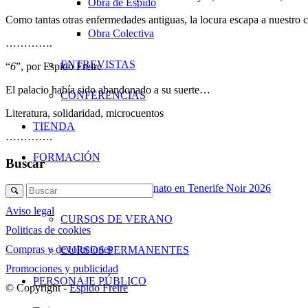
Obra de Espido
Como tantas otras enfermedades antiguas, la locura escapa a nuestro co
Obra Colectiva
………….
ENTREVISTAS
“
6
”, por Espido Freire
El palacio había sido abandonado a su suerte…
CONFERENCIAS
Literatura, solidaridad, microcuentos
TIENDA
………….
FORMACIÓN
Buscar
Anatomía de un asesinato en Tenerife Noir 2026
Aviso legal
CURSOS DE VERANO
Politicas de cookies
Compras y devoluciones
CURSOS PERMANENTES
Promociones y publicidad
PERSONAJE PÚBLICO
© Copyright -
Espido Freire