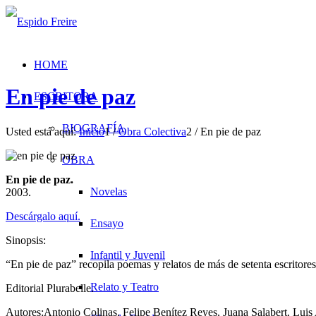
HOME
En pie de paz
ESCRITORA
BIOGRAFÍA
Usted está aquí:
Inicio
1
/
Obra Colectiva
2
/
En pie de paz
OBRA
En pie de paz.
Novelas
2003.
Descárgalo aquí.
Ensayo
Sinopsis:
Infantil y Juvenil
“En pie de paz” recopila poemas y relatos de más de setenta escritores 
Relato y Teatro
Editorial Plurabelle.
Autores:Antonio Colinas, Felipe Benítez Reyes, Juana Salabert, Luis