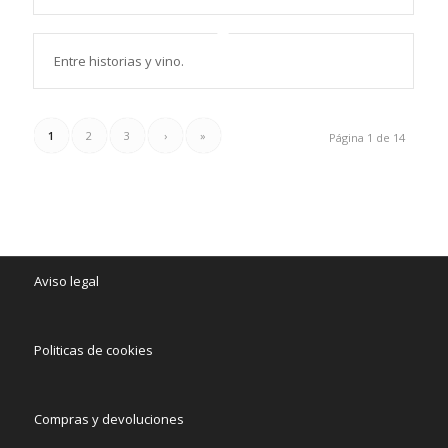
Entre historias y vino.
1
2
3
›
»
Página 1 de 14
Aviso legal
Politicas de cookies
Compras y devoluciones