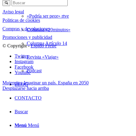
Radio
Aviso legal
«Podría ser peor» rtve
Politicas de cookies
Compras y devoluciones
Columna «20minutos»
Promociones y publicidad
Columna Artículo 14
© Copyright -
Espido Freire
Twitter
Revista «Viajar»
Instagram
Facebook
Podcast
Youtube
Mujercitas.
Imaginar un país. España en 2050
BLOG
Desplazarse hacia arriba
CONTACTO
Buscar
Menú
Menú