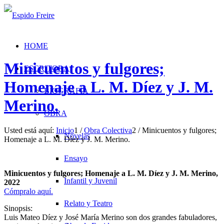
HOME
Minicuentos y fulgores;
ESCRITORA
Homenaje a L. M. Díez y J. M.
BIOGRAFÍA
Merino.
OBRA
Usted está aquí:
Inicio
1
/
Obra Colectiva
2
/
Minicuentos y fulgores;
Novelas
Homenaje a L. M. Díez y J. M. Merino.
Ensayo
Minicuentos y fulgores; Homenaje a L. M. Díez y J. M. Merino,
Infantil y Juvenil
2022
Cómpralo aquí.
Relato y Teatro
Sinopsis:
Luis Mateo Díez y José María Merino son dos grandes fabuladores,