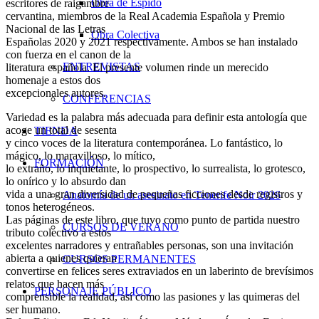
Obra de Espido
escritores de raigambre
cervantina, miembros de la Real Academia Española y Premio
Nacional de las Letras
Obra Colectiva
Españolas 2020 y 2021 respectivamente. Ambos se han instalado
con fuerza en el canon de la
ENTREVISTAS
literatura española. El presente volumen rinde un merecido
homenaje a estos dos
excepcionales autores.
CONFERENCIAS
Variedad es la palabra más adecuada para definir esta antología que
acoge un total de sesenta
TIENDA
y cinco voces de la literatura contemporánea. Lo fantástico, lo
mágico, lo maravilloso, lo mítico,
FORMACIÓN
lo extraño, lo inquietante, lo prospectivo, lo surrealista, lo grotesco,
lo onírico y lo absurdo dan
vida a una gran diversidad de pequeñas ficciones desde registros y
Anatomía de un asesinato en Tenerife Noir 2026
tonos heterogéneos.
Las páginas de este libro, que tuvo como punto de partida nuestro
CURSOS DE VERANO
tributo colectivo a estos
excelentes narradores y entrañables personas, son una invitación
abierta a quienes quieran
CURSOS PERMANENTES
convertirse en felices seres extraviados en un laberinto de brevísimos
relatos que hacen más
PERSONAJE PÚBLICO
comprensible la realidad, así como las pasiones y las quimeras del
ser humano.