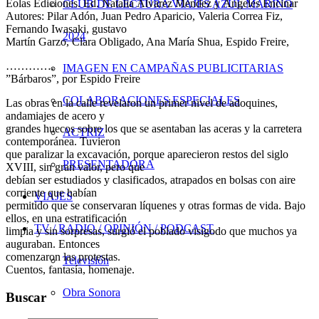
Eolas Ediciones. Ed. Natalia Álvarez Méndez y Ángeles Encinar
CLUB DE LECTURA VIAJES AZUL MARINO
Autores: Pilar Adón, Juan Pedro Aparicio, Valeria Correa Fiz,
Fernando Iwasaki, gustavo
2024
Martín Garzo, Clara Obligado, Ana María Shua, Espido Freire,
………….
IMAGEN EN CAMPAÑAS PUBLICITARIAS
”Bárbaros”, por Espido Freire
COLABORACIONES ESPECIALES
Las obras en la calle revelaron un primer nivel de adoquines,
andamiajes de acero y
grandes huecos sobre los que se asentaban las aceras y la carretera
ACTRIZ
contemporánea. Tuvieron
que paralizar la excavación, porque aparecieron restos del siglo
PRESENTADORA
XVIII, sin gran valor, pero que
debían ser estudiados y clasificados, atrapados en bolsas con aire
corriente que habían
VIAJES
permitido que se conservaran líquenes y otras formas de vida. Bajo
ellos, en una estratificación
TV / RADIO / OPINIÓN / PODCAST
limpia y sin sorpresas, surgió el poblado visigodo que muchos ya
auguraban. Entonces
comenzaron las protestas.
Televisión
Cuentos, fantasía, homenaje.
Obra Sonora
Buscar