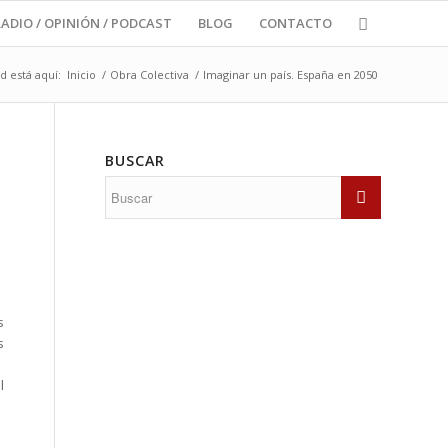
RADIO / OPINIÓN / PODCAST
BLOG
CONTACTO
d está aquí:
Inicio
/
Obra Colectiva
/
Imaginar un país. España en 2050
BUSCAR
s
s
l