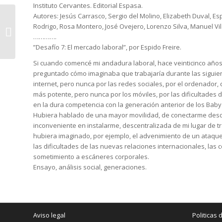
Instituto Cervantes. Editorial Espasa.
Autores: Jesús Carrasco, Sergio del Molino, Elizabeth Duval, Esp
Minicuentos y
Rodrigo, Rosa Montero, José Ovejero, Lorenzo Silva, Manuel Vi
fulgores; Homenaje a
………….
L. M. Díez y J. M.
”Desafío 7: El mercado laboral”, por Espido Freire.
Merino.
Si cuando comencé mi andadura laboral, hace veinticinco años
preguntado cómo imaginaba que trabajaría durante las siguie
internet, pero nunca por las redes sociales, por el ordenador,
más potente, pero nunca por los móviles, por las dificultades 
en la dura competencia con la generación anterior de los Bab
Hubiera hablado de una mayor movilidad, de conectarme desd
inconveniente en instalarme, descentralizada de mi lugar de t
hubiera imaginado, por ejemplo, el advenimiento de un ataque c
las dificultades de las nuevas relaciones internacionales, las c
sometimiento a escáneres corporales.
Ensayo, análisis social, generaciones.
Aviso legal
Politicas 