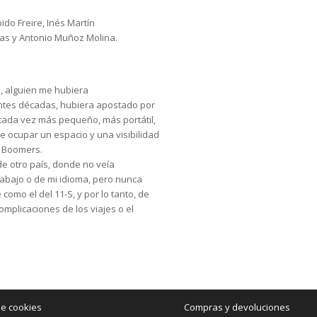
ido Freire, Inés Martín
las y Antonio Muñoz Molina.
, alguien me hubiera
ntes décadas, hubiera apostado por
 cada vez más pequeño, más portátil,
de ocupar un espacio y una visibilidad
y Boomers.
e otro país, donde no veía
rabajo o de mi idioma, pero nunca
omo el del 11-S, y por lo tanto, de
omplicaciones de los viajes o el
de cookies
Compras y devoluciones