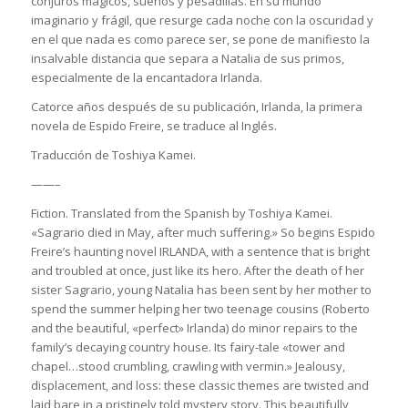
conjuros mágicos, sueños y pesadillas. En su mundo
imaginario y frágil, que resurge cada noche con la oscuridad y
en el que nada es como parece ser, se pone de manifiesto la
insalvable distancia que separa a Natalia de sus primos,
especialmente de la encantadora Irlanda.
Catorce años después de su publicación, Irlanda, la primera
novela de Espido Freire, se traduce al Inglés.
Traducción de Toshiya Kamei.
——–
Fiction. Translated from the Spanish by Toshiya Kamei.
«Sagrario died in May, after much suffering.» So begins Espido
Freire’s haunting novel IRLANDA, with a sentence that is bright
and troubled at once, just like its hero. After the death of her
sister Sagrario, young Natalia has been sent by her mother to
spend the summer helping her two teenage cousins (Roberto
and the beautiful, «perfect» Irlanda) do minor repairs to the
family’s decaying country house. Its fairy-tale «tower and
chapel…stood crumbling, crawling with vermin.» Jealousy,
displacement, and loss: these classic themes are twisted and
laid bare in a pristinely told mystery story. This beautifully