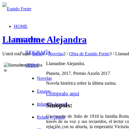
HOME
Llamadme Alejandra
ESCRITORA
BIOGRAFÍA
Usted está aquí:
Inicio
1
/
Novelas
2
/
Obra de Espido Freire
3
/
Llamad
Llamadme Alejandra.
OBRA
Planeta, 2017. Premio Azorín 2017
Novelas
Novela histórica sobre la última zarina.
Ensayo
Cómpralo aquí
Sinopsis:
Infantil y Juvenil
Una noche de Julio de 1918 la familia Romano
Relato y Teatro
través de su voz y sus recuerdos, el lector c
relación con su abuela, la emperatriz Victori