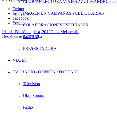
CLUB DE LECTURA VIAJES AZUL MARINO 2024
Twitter
IMAGEN EN CAMPAÑAS PUBLICITARIAS
Instagram
Facebook
Youtube
COLABORACIONES ESPECIALES
Irlanda Edición inglesa, 2012
De la Melancolía
Desplazarse hacia arriba
ACTRIZ
PRESENTADORA
VIAJES
TV / RADIO / OPINIÓN / PODCAST
Televisión
Obra Sonora
Radio