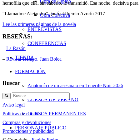
Obra de Espido
hemofilia que ella, sin saberlo, le transmitió. Esa noche, decisiva par
“Llamadme Alejandra” ganó el Premio Azorín 2017.
Obra Colectiva
Lee las primeras páginas de la novela
ENTREVISTAS
RESEÑAS:
CONFERENCIAS
–
La Razón
TIENDA
–
Revista Tiempo, Juan Bolea
FORMACIÓN
Buscar
Anatomía de un asesinato en Tenerife Noir 2026
CURSOS DE VERANO
Aviso legal
Politicas de cookies
CURSOS PERMANENTES
Compras y devoluciones
PERSONAJE PÚBLICO
Promociones y publicidad
© Copyright -
Espido Freire