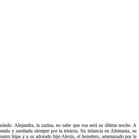
slado. Alejandra, la zarina, no sabe que esa será su última noche. A
onada y asediada siempre por la tristeza. Su infancia en Alemania, su
cuatro hijas y a su adorado hijo Alexis, el heredero, amenazado por la