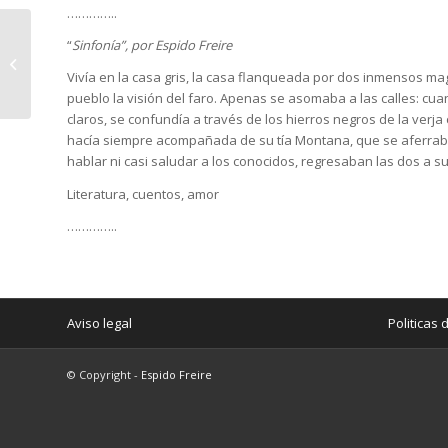
…………..
“
Sinfonía”, por Espido Freire
Al mando de una
corbeta
Vivía en la casa gris, la casa flanqueada por dos inmensos mag
pueblo la visión del faro. Apenas se asomaba a las calles: cua
claros, se confundía a través de los hierros negros de la verja
hacía siempre acompañada de su tía Montana, que se aferraba
hablar ni casi saludar a los conocidos, regresaban las dos a su 
Literatura, cuentos, amor
…………..
Aviso legal
Politicas 
© Copyright -
Espido Freire