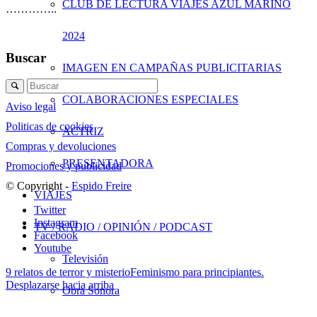
CLUB DE LECTURA VIAJES AZUL MARINO
…………..
2024
Buscar
IMAGEN EN CAMPAÑAS PUBLICITARIAS
COLABORACIONES ESPECIALES
Aviso legal
Politicas de cookies
ACTRIZ
Compras y devoluciones
PRESENTADORA
Promociones y publicidad
© Copyright -
Espido Freire
VIAJES
Twitter
Instagram
TV / RADIO / OPINIÓN / PODCAST
Facebook
Youtube
Televisión
9 relatos de terror y misterio
Feminismo para principiantes.
Desplazarse hacia arriba
Obra Sonora