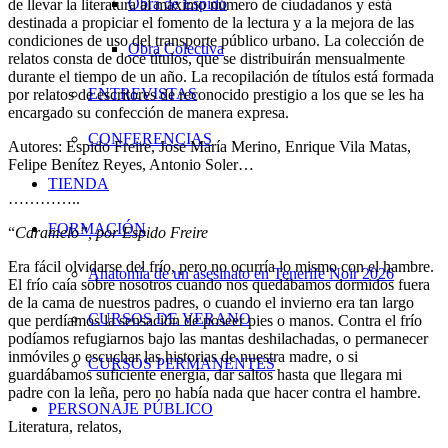
Obra de Espido
de llevar la literatura al máximo número de ciudadanos y está
destinada a propiciar el fomento de la lectura y a la mejora de las
condiciones de uso del transporte público urbano. La colección de
Obra Colectiva
relatos consta de doce títulos, que se distribuirán mensualmente
durante el tiempo de un año. La recopilación de títulos está formada
ENTREVISTAS
por relatos de escritores de reconocido prestigio a los que se les ha
encargado su confección de manera expresa.
CONFERENCIAS
Autores: Espido Freire, Jose María Merino, Enrique Vila Matas,
Felipe Benítez Reyes, Antonio Soler…
TIENDA
…………..
FORMACIÓN
“
Caramelo”, por Espido Freire
Era fácil olvidarse del frío, pero no ocurría lo mismo con el hambre.
Anatomía de un asesinato en Tenerife Noir 2026
El frío caía sobre nosotros cuando nos quedábamos dormidos fuera
de la cama de nuestros padres, o cuando el invierno era tan largo
CURSOS DE VERANO
que perdíamos la sensación de poseer pies o manos. Contra el frío
podíamos refugiarnos bajo las mantas deshilachadas, o permanecer
inmóviles o escuchar las historias de nuestra madre, o si
CURSOS PERMANENTES
guardábamos suficiente energía, dar saltos hasta que llegara mi
padre con la leña, pero no había nada que hacer contra el hambre.
PERSONAJE PÚBLICO
Literatura, relatos,