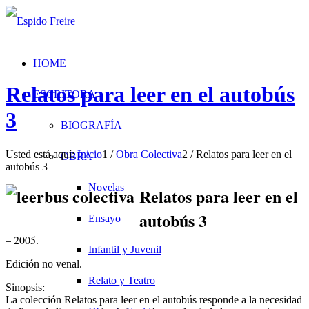
HOME
Relatos para leer en el autobús
ESCRITORA
3
BIOGRAFÍA
Usted está aquí:
Inicio
1
/
Obra Colectiva
2
/
Relatos para leer en el
OBRA
autobús 3
Novelas
Relatos para leer en el
autobús 3
Ensayo
– 2005.
Infantil y Juvenil
Edición no venal.
Relato y Teatro
Sinopsis:
La colección Relatos para leer en el autobús responde a la necesidad