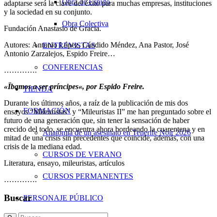
Obra de Espido
adaptarse será la clave del éxito para muchas empresas, instituciones
y la sociedad en su conjunto.
Obra Colectiva
Fundación Anastasio de Gracia.
Autores: Antonio López, Cándido Méndez, Ana Pastor, José
ENTREVISTAS
Antonio Zarzalejos, Espido Freire…
CONFERENCIAS
………….
«
Ïbamos a ser príncipes
«, p
or Espido Freire.
TIENDA
Durante los últimos años, a raíz de la publicación de mis dos
FORMACIÓN
ensayos “Mileuristas” y “Mileuristas II” me han preguntado sobre el
futuro de una generación que, sin tener la sensación de haber
crecido del todo, se encuentra ahora bordeando la cuarentena y en
Anatomía de un asesinato en Tenerife Noir 2026
mitad de una crisis sin precedentes que coincide, además, con una
crisis de la mediana edad.
CURSOS DE VERANO
Literatura, ensayo, mileuristas, artículos
CURSOS PERMANENTES
………….
Buscar
PERSONAJE PÚBLICO