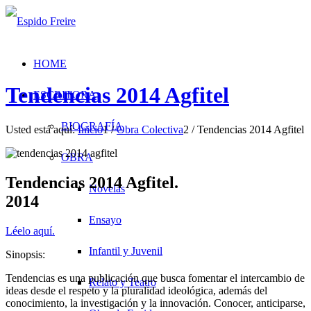
HOME
Tendencias 2014 Agfitel
ESCRITORA
BIOGRAFÍA
Usted está aquí:
Inicio
1
/
Obra Colectiva
2
/
Tendencias 2014 Agfitel
OBRA
Tendencias 2014 Agfitel.
Novelas
2014
Ensayo
Léelo aquí.
Infantil y Juvenil
Sinopsis:
Tendencias es una publicación que busca fomentar el intercambio de
Relato y Teatro
ideas desde el respeto y la pluralidad ideológica, además del
conocimiento, la investigación y la innovación. Conocer, anticiparse,