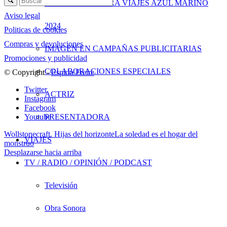
CLUB DE LECTURA VIAJES AZUL MARINO
Aviso legal
2024
Politicas de cookies
Compras y devoluciones
IMAGEN EN CAMPAÑAS PUBLICITARIAS
Promociones y publicidad
COLABORACIONES ESPECIALES
© Copyright -
Espido Freire
Twitter
ACTRIZ
Instagram
Facebook
PRESENTADORA
Youtube
Wollstonecraft. Hijas del horizonte
La soledad es el hogar del
VIAJES
monstruo
Desplazarse hacia arriba
TV / RADIO / OPINIÓN / PODCAST
Televisión
Obra Sonora