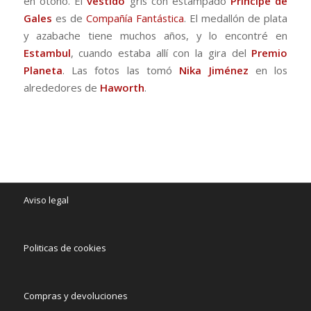
en otoño. El
vestido
gris con estampado
Príncipe de
Gales
es de
Compañía Fantástica
. El medallón de plata
y azabache tiene muchos años, y lo encontré en
Estambul
, cuando estaba allí con la gira del
Premio
Planeta
. Las fotos las tomó
Nika Jiménez
en los
alrededores de
Haworth
.
Aviso legal
Politicas de cookies
Compras y devoluciones