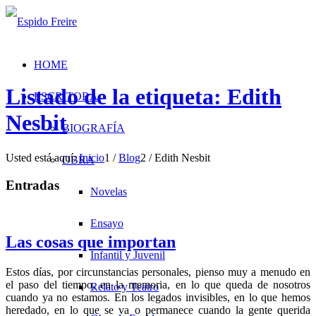
HOME
Listado de la etiqueta: Edith
ESCRITORA
Nesbit
BIOGRAFÍA
Usted está aquí:
Inicio
1
/
Blog
2
/
Edith Nesbit
OBRA
Entradas
Novelas
Ensayo
Las cosas que importan
Infantil y Juvenil
Estos días, por circunstancias personales, pienso muy a menudo en
el paso del tiempo, en la memoria, en lo que queda de nosotros
Relato y Teatro
cuando ya no estamos. En los legados invisibles, en lo que hemos
heredado, en lo que se va o permanece cuando la gente querida