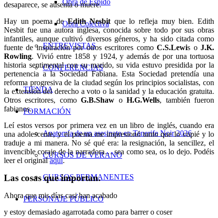
Obra de Espido
desaparece, se ausenta o muere.
Hay un poema de
Edith Nesbit
que lo refleja muy bien. Edith
Obra Colectiva
Nesbit fue una autora inglesa, conocida sobre todo por sus obras
infantiles, aunque cultivó diversos géneros, y ha sido citada como
ENTREVISTAS
fuente de inspiración por otros escritores como
C.S.Lewi
s o
J.K.
Rowling
. Vivió entre 1858 y 1924, y además de por una tortuosa
historia sentimental con su marido, su vida estuvo presidida por la
CONFERENCIAS
pertenencia a la Sociedad Fabiana. Esta Sociedad pretendía una
reforma progresiva de la ciudad según los principios socialistas, con
TIENDA
la extensión del derecho a voto o la sanidad y la educación gratuita.
Otros escritores, como
G.B.Shaw
o
H.G.Wells
, también fueron
fabianos.
FORMACIÓN
Leí estos versos por primera vez en un libro de inglés, cuando era
Anatomía de un asesinato en Tenerife Noir 2026
una adolescente, y el poema me impresionó tanto que lo copié y lo
traduje a mi manera. No sé qué era: la resignación, la sencillez, el
invencible coraje de la narradora… sea como sea, os lo dejo. Podéis
CURSOS DE VERANO
leer el original
aquí
.
CURSOS PERMANENTES
Las cosas que importan.
Ahora que mis días casi han acabado
PERSONAJE PÚBLICO
y estoy demasiado agarrotada como para barrer o coser