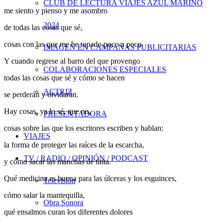
CLUB DE LECTURA VIAJES AZUL MARINO
me siento y pienso y me asombro
2024
de todas las cosas que sé,
cosas con las que me he topado poco a poco.
IMAGEN EN CAMPAÑAS PUBLICITARIAS
Y cuando regrese al barro del que provengo
COLABORACIONES ESPECIALES
todas las cosas que sé y cómo se hacen
ACTRIZ
se perderán y olvidarán.
Hay cosas, ya lo sé, que no,
PRESENTADORA
cosas sobre las que los escritores escriben y hablan:
VIAJES
la forma de proteger las raíces de la escarcha,
TV / RADIO / OPINIÓN / PODCAST
y cómo sacar las manchas de tinta.
Qué medicina es buena para las úlceras y los esguinces,
Televisión
cómo salar la mantequilla,
Obra Sonora
qué ensalmos curan los diferentes dolores