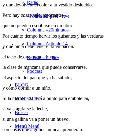
Radio
y qué devolverá el color a tu vestido deslucido.
Pero hay cosas más importantes
«Podría ser peor» rtve
que no pueden escribirse en un libro.
Columna «20minutos»
Por cuánto tiempo hervir los guisantes y las verduras
Columna Artículo 14
y qué pinta debe tener el buen bacon.
el tacto de una prenda buena,
Revista «Viajar»
la clase de manzana que puede conservarse,
Podcast
el aspecto del pan que ya ha subido,
BLOG
y cómo dormir a un niño.
Si la mermelada está a punto para embotellar,
CONTACTO
si va a agriarse la leche,
Buscar
si una gallina va a poner un huevo,
Menú
Menú
son cosas que algunos nunca aprenderán.