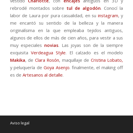
vestido
Charlotte
, con
encajes
antiguos en 3D y
rebrodé montados sobre
tul de algodón
. Conocí la
labor de Laura por pura casualidad, en su
instagram
, y
me encantó su sentido de la belleza y la manera
originalísima en la que empleaba tejidos antiguos,
algunos de ellos de más de cien años, para vestir a sus
muy especiales
novias
. Las joyas son de la siempre
exquisita
Verdeagua Style
. El calzado es el modelo
Makika
, de
Clara Rosón
, maquillaje de
Cristina Lobato,
y peluquería de
Goya Asenjo
. finalmente, el making off
es de
Artesanos al detalle
.
Aviso legal