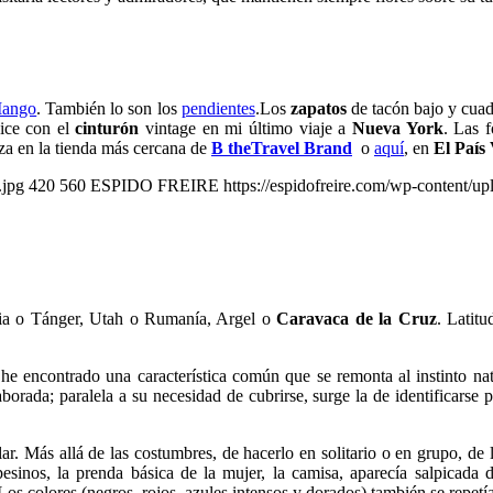
ango
. También lo son los
pendientes
.Los
zapatos
de tacón bajo y cua
ice con el
cinturón
vintage en mi último viaje a
Nueva York
. Las 
aza en la tienda más cercana de
B theTravel Brand
o
aquí
, en
El País 
.jpg
420
560
ESPIDO FREIRE
https://espidofreire.com/wp-content/
ia o Tánger, Utah o Rumanía, Argel o
Caravaca de la Cruz
. Latit
, he encontrado una característica común que se remonta al instinto 
elaborada; paralela a su necesidad de cubrirse, surge la de identificarse
ar. Más allá de las costumbres, de hacerlo en solitario o en grupo, d
esinos, la prenda básica de la mujer, la camisa, aparecía salpicada 
Los colores (negros, rojos, azules intensos y dorados) también se repetí