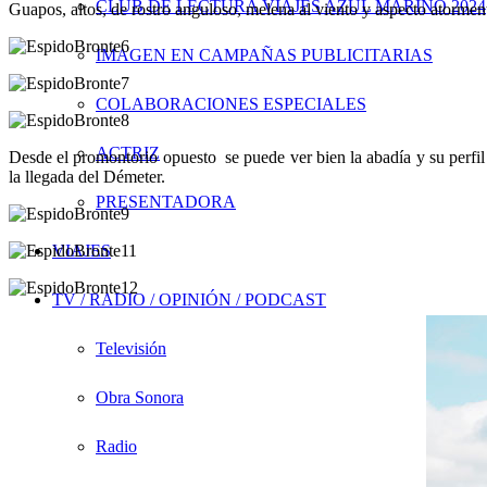
CLUB DE LECTURA VIAJES AZUL MARINO 2024
Guapos, altos, de rostro anguloso, melena al viento y aspecto atorme
IMAGEN EN CAMPAÑAS PUBLICITARIAS
COLABORACIONES ESPECIALES
ACTRIZ
Desde el promontorio opuesto se puede ver bien la abadía y su perfil
la llegada del Démeter.
PRESENTADORA
VIAJES
TV / RADIO / OPINIÓN / PODCAST
Televisión
Obra Sonora
Radio