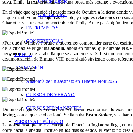
Obra de Espido
suya. Emily, la más original, la de una prosa más potente y evocadora
En el viaje que organicé el pasado mes de Octubre a la tierra donde viv
Obra Colectiva
la que mantuvo un trabajo más estable, y mejores relaciones con sus al
Charlotte, y la reserva impenetrable de Emily. Anne pasó algún tiempo
ENTREVISTAS
CONFERENCIAS
¿Por qué a Whitby? Porque si queremos comprender parte del espíritu g
de la ciudad se erige una
abadía
, ahora en ruinas, que durante el s.
pertenecen a la de la abadía que se alzó en el s. XII, sí que contemp
TIENDA
desamortización de Enrique VIII, pero siguió sirviendo como referenci
FORMACIÓN
Anatomía de un asesinato en Tenerife Noir 2026
CURSOS DE VERANO
CURSOS PERMANENTES
Durante el siglo XIX veraneó en Whitby un escritor nacido exactamen
Irving
, con el que se obsesionó. Se llamaba
Bram Stoker
, y se harí
PERSONAJE PÚBLICO
La goleta rusa que trae el cuerpo de Drácula a Inglaterra llega, en
corre hacia la abadía. Incluso en los días soleados, el viento no ces