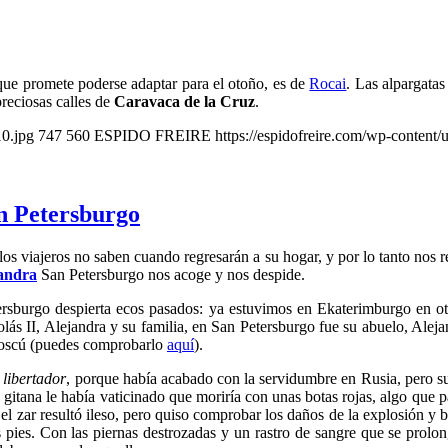
 que promete poderse adaptar para el otoño, es de
Rocai
. Las alpargatas
preciosas calles de
Caravaca de la Cruz
.
10.jpg
747
560
ESPIDO FREIRE
https://espidofreire.com/wp-conten
n Petersburgo
os viajeros no saben cuando regresarán a su hogar, y por lo tanto nos red
andra
San Petersburgo nos acoge y nos despide.
rsburgo despierta ecos pasados: ya estuvimos en Ekaterimburgo en ot
s II, Alejandra y su familia, en San Petersburgo fue su abuelo, Alejandr
Moscú (puedes comprobarlo
aquí
).
 libertador
, porque había acabado con la servidumbre en Rusia, pero s
 gitana le había vaticinado que moriría con unas botas rojas, algo que p
el zar resultó ileso, pero quiso comprobar los daños de la explosión y
 pies. Con las piernas destrozadas y un rastro de sangre que se prolo