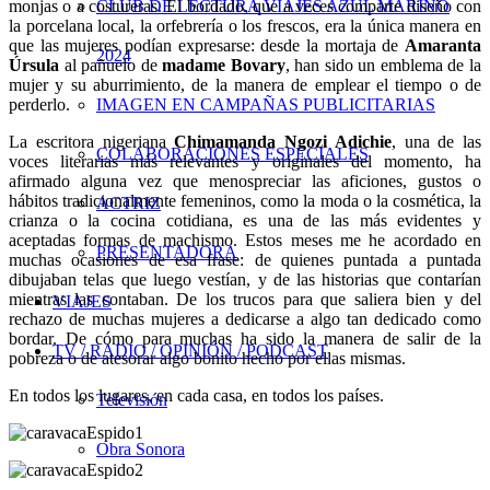
CLUB DE LECTURA VIAJES AZUL MARINO
monjas o a costureras. El bordado, que a veces comparte diseño con
la porcelana local, la orfebrería o los frescos, era la única manera en
que las mujeres podían expresarse: desde la mortaja de
Amaranta
2024
Úrsula
al pañuelo de
madame Bovary
, han sido un emblema de la
mujer y su aburrimiento, de la manera de emplear el tiempo o de
IMAGEN EN CAMPAÑAS PUBLICITARIAS
perderlo.
La escritora nigeriana
Chimamanda Ngozi Adichie
, una de las
COLABORACIONES ESPECIALES
voces literarias más relevantes y originales del momento, ha
afirmado alguna vez que menospreciar las aficiones, gustos o
hábitos tradicionalmente femeninos, como la moda o la cosmética, la
ACTRIZ
crianza o la cocina cotidiana, es una de las más evidentes y
aceptadas formas de machismo. Estos meses me he acordado en
PRESENTADORA
muchas ocasiones de esa frase: de quienes puntada a puntada
dibujaban telas que luego vestían, y de las historias que contarían
mientras las contaban. De los trucos para que saliera bien y del
VIAJES
rechazo de muchas mujeres a dedicarse a algo tan dedicado como
bordar. De cómo para muchas ha sido la manera de salir de la
TV / RADIO / OPINIÓN / PODCAST
pobreza o de atesorar algo bonito hecho por ellas mismas.
En todos los lugares, en cada casa, en todos los países.
Televisión
Obra Sonora