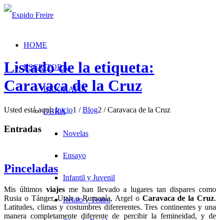
HOME
Listado de la etiqueta:
ESCRITORA
Caravaca de la Cruz
BIOGRAFÍA
Usted está aquí:
Inicio
1
/
Blog
2
/
Caravaca de la Cruz
OBRA
Entradas
Novelas
Ensayo
Pinceladas
Infantil y Juvenil
Mis últimos
viajes
me han llevado a lugares tan dispares como
Rusia o Tánger, Utah o Rumanía, Argel o
Caravaca de la Cruz
.
Relato y Teatro
Latitudes, climas y costumbres difererentes. Tres continentes y una
manera completamente diferente de percibir la femineidad, y de