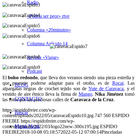
Radio
«Podría ser peor» rtve
Columna «20minutos»
Columna Artículo 14
Revista «Viajar»
Podcast
El
bolso redondo
, que lleva dos veranos siendo una pieza estrella y
que promete poderse adaptar para el otoño, es de
Rocai
. Las
BLOG
alpargatas negras de crochet tejido son de
Yute de Caravaca
, y el
vestido de aire étnico lleva la firma de
Mango
.
Nika Jiménez
tomó
CONTACTO
las fotos por las preciosas calles de
Caravaca de la Cruz
.
https://espidofreire.com/wp-
Buscar
content/uploads/2022/05/caravacaEspido10.jpg
747
560
ESPIDO
FREIRE
https://espidofreire.com/wp-
Menú
Menú
content/uploads/2022/03/logo22new-300x195.jpg
ESPIDO
FREIRE
2018-10-08 05:18:57
2022-05-12 07:00:14
Pinceladas