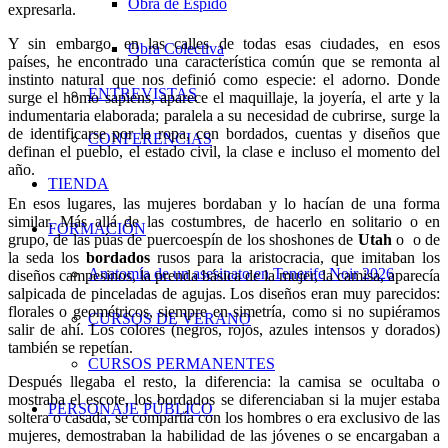
Obra de Espido
expresarla.
Y sin embargo, en las calles de todas esas ciudades, en esos
Obra Colectiva
países, he encontrado una característica común que se remonta al
instinto natural que nos definió como especie: el adorno. Donde
ENTREVISTAS
surge el homo sapiens, aparece el maquillaje, la joyería, el arte y la
indumentaria elaborada; paralela a su necesidad de cubrirse, surge la
de identificarse por la ropa, con bordados, cuentas y diseños que
CONFERENCIAS
definan el pueblo, el estado civil, la clase e incluso el momento del
año.
TIENDA
En esos lugares, las mujeres bordaban y lo hacían de una forma
similar. Más allá de las costumbres, de hacerlo en solitario o en
FORMACIÓN
grupo, de las púas de puercoespín de los shoshones de
Utah
o o de
la seda los
bordados
rusos para la aristocracia, que imitaban los
Anatomía de un asesinato en Tenerife Noir 2026
diseños campesinos, la prenda básica de la mujer, la camisa, aparecía
salpicada de pinceladas de agujas. Los diseños eran muy parecidos:
florales o geométricos, siempre en simetría, como si no supiéramos
CURSOS DE VERANO
salir de ahí. Los colores (negros, rojos, azules intensos y dorados)
también se repetían.
CURSOS PERMANENTES
Después llegaba el resto, la diferencia: la camisa se ocultaba o
mostraba el escote, los bordados se diferenciaban si la mujer estaba
PERSONAJE PÚBLICO
soltera o casada, se compartía con los hombres o era exclusivo de las
mujeres, demostraban la habilidad de las jóvenes o se encargaban a