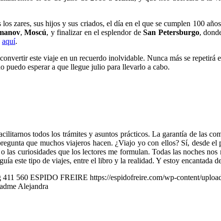
 los zares, sus hijos y sus criados, el día en el que se cumplen 100 año
manov
,
Moscú
, y finalizar en el esplendor de
San Petersburgo
, dond
á
aquí
.
convertir este viaje en un recuerdo inolvidable. Nunca más se repetirá 
 no puedo esperar a que llegue julio para llevarlo a cabo.
cilitarnos todos los trámites y asuntos prácticos. La garantía de las co
pregunta que muchos viajeros hacen. ¿Viajo yo con ellos? Sí, desde el 
, o las curiosidades que los lectores me formulan. Todas las noches nos r
 este tipo de viajes, entre el libro y la realidad. Y estoy encantada 
g
411
560
ESPIDO FREIRE
https://espidofreire.com/wp-content/upl
madme Alejandra