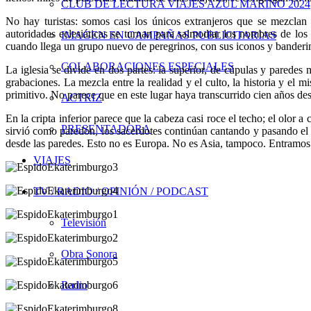
CLUB DE LECTURA VIAJES AZUL MARINO 2024
No hay turistas: somos casi los únicos extranjeros que se mezclan 
autoridades eclesiáticas se turnan para salmodiar los nombres de los 
IMAGEN EN CAMPAÑAS PUBLICITARIAS
cuando llega un grupo nuevo de peregrinos, con sus iconos y banderines
COLABORACIONES ESPECIALES
La iglesia se divide en dos partes: la superior, de cúpulas y paredes
grabaciones. La mezcla entre la realidad y el culto, la historia y el 
primitivo. No parece que en este lugar haya transcurrido cien años d
ACTRIZ
En la cripta inferior parece que la cabeza casi roce el techo; el olor
PRESENTADORA
sirvió como paredón, los sacerdotes continúan cantando y pasando el r
desde las paredes. Esto no es Europa. No es Asia, tampoco. Entramos e
VIAJES
TV / RADIO / OPINIÓN / PODCAST
Televisión
Obra Sonora
Radio