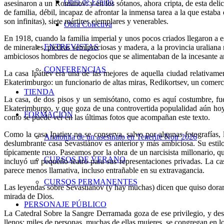
Obra de Espido
asesinaron a un Romanov: y en los sótanos, ahora cripta, de esta delic
de familia, débil, incapaz de afrontar la inmensa tarea a la que estab
son infinitas), siete mártires ejemplares y venerables.
Obra Colectiva
En 1918, cuando la familia imperial y unos pocos criados llegaron a e
ENTREVISTAS
de minerales, piedras semipreciosas y madera, a la provincia uraliana 
ambiciosos hombres de negocios que se alimentaban de la incesante an
CONFERENCIAS
La casa Ipátiev era una de las mejores de aquella ciudad relativamen
Ekaterimburgo: un funcionario de altas miras, Redikortsev, un comerci
TIENDA
La casa, de dos pisos y un semisótano, como es aquí costumbre, fue 
Ekaterimburgo, y que goza de una controvertida populalidad aún hoy 
FORMACIÓN
como se puede ver en las últimas fotos que acompañan este texto.
Como la casa Ipatiev no se conserva, salvo por algunas fotografías
Anatomía de un asesinato en Tenerife Noir 2026
deslumbrante casa Sevastiánov es anterior y más ambiciosa. Su esti
típicamente ruso. Paseamos por la obra de un narcisista millonario, qu
CURSOS DE VERANO
incluyó un pequeño teatro para sus representaciones privadas. La ca
parece menos llamativa, incluso entrañable en su extravagancia.
CURSOS PERMANENTES
Las leyendas sobre Sevastiánov (y hay muchas) dicen que quiso dorar la
mirada de Dios.
PERSONAJE PÚBLICO
La Catedral Sobre la Sangre Derramada goza de ese privilegio, y des
llenos: miles de personas, muchas de ellas mujeres, se congregan en los