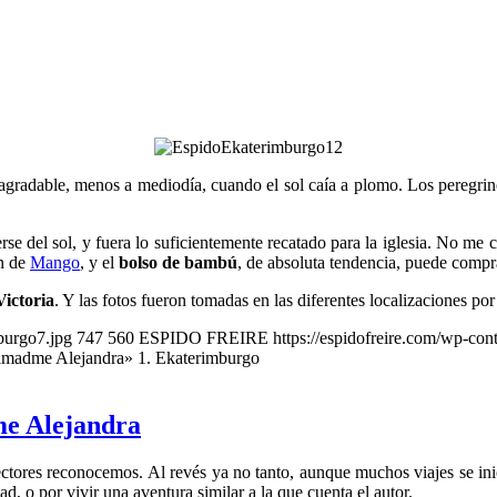
y agradable, menos a mediodía, cuando el sol caía a plomo. Los peregr
se del sol, y fuera lo suficientemente recatado para la iglesia. No me 
on de
Mango
, y el
bolso de bambú
, de absoluta tendencia, puede compr
ictoria
. Y las fotos fueron tomadas en las diferentes localizaciones po
burgo7.jpg
747
560
ESPIDO FREIRE
https://espidofreire.com/wp-co
lamadme Alejandra» 1. Ekaterimburgo
me Alejandra
ctores reconocemos. Al revés ya no tanto, aunque muchos viajes se inic
d, o por vivir una aventura similar a la que cuenta el autor.