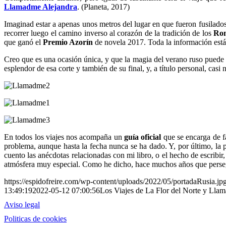
Llamadme Alejandra
. (Planeta, 2017)
Imaginad estar a apenas unos metros del lugar en que fueron fusilados
recorrer luego el camino inverso al corazón de la tradición de los
Ro
que ganó el
Premio Azorín
de novela 2017. Toda la información est
Creo que es una ocasión única, y que la magia del verano ruso puede 
esplendor de esa corte y también de su final, y, a título personal, casi
En todos los viajes nos acompaña un
guía oficial
que se encarga de fa
problema, aunque hasta la fecha nunca se ha dado. Y, por último, la 
cuento las anécdotas relacionadas con mi libro, o el hecho de escribir
atmósfera muy especial. Como he dicho, hace muchos años que perseguía
https://espidofreire.com/wp-content/uploads/2022/05/portadaRusia.jp
13:49:19
2022-05-12 07:00:56
Los Viajes de La Flor del Norte y Lla
Aviso legal
Politicas de cookies