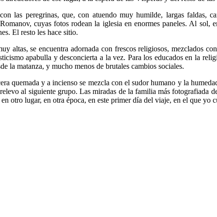
con las peregrinas, que, con atuendo muy humilde, largas faldas, ca
Romanov, cuyas fotos rodean la iglesia en enormes paneles. Al sol, en 
. El resto les hace sitio.
 muy altas, se encuentra adornada con frescos religiosos, mezclados co
misticismo apabulla y desconcierta a la vez. Para los educados en la reli
esde la matanza, y mucho menos de brutales cambios sociales.
 a cera quemada y a incienso se mezcla con el sudor humano y la humedad 
elevo al siguiente grupo. Las miradas de la familia más fotografiada de 
n otro lugar, en otra época, en este primer día del viaje, en el que yo