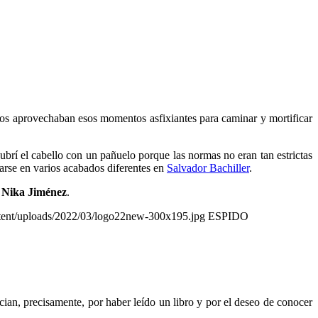
inos aprovechaban esos momentos asfixiantes para caminar y mortificar
cubrí el cabello con un pañuelo porque las normas no eran tan estrictas
arse en varios acabados diferentes en
Salvador Bachiller
.
r
Nika Jiménez
.
ntent/uploads/2022/03/logo22new-300x195.jpg
ESPIDO
ian, precisamente, por haber leído un libro y por el deseo de conocer