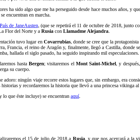
 lectores ha sido algo que me ha perseguido desde hace muchos años, y qu
 se encuentran en marcha.
 País de JaneAusten
, (que se repetirá el 11 de octubre de 2018, junto c
a Flor del Norte y a
Rusia
con
Llamadme Alejandra
.
entación tuvo lugar en
Covarrubias
, donde se cree que la protagonista
erra, Francia, el reino de Aragón y, finalmente, llegó a Castilla, donde
mba, hallada el siglo pasado, ha seguido inspirando mil especulaciones.
volaremos hasta
Bergen
; visitaremos el
Mont Saint-Michel
, y después
berga su cuerpo.
ue adoro: ningún viaje recorre estos lugares que, sin embargo, era cons
historias y recordaremos la historia que llevó a una princesa vikinga al 
o y lo que éste incluye) se encuentran
aquí
.
ealizaremos el 15 de julio de 2018 a
Rusia
, y que nos acercará a la vi