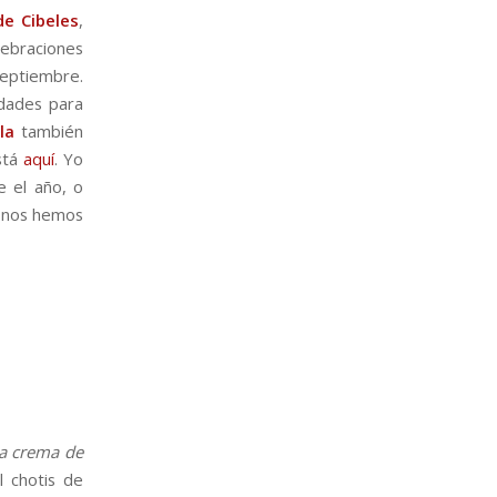
de Cibeles
,
lebraciones
eptiembre.
idades para
la
también
stá
aquí
. Yo
e el año, o
e nos hemos
la crema de
l chotis de