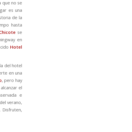
a que no se
ugar es una
toria de la
empo hasta
Chicote
se
mingway en
ecido
Hotel
a del hotel
erte en una
o
, pero hay
alcanzar el
nservada e
 del verano,
 Disfruten,