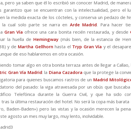
ra, pero ya saben que él lo escribió sin conocer Madrid, de maner
es garantizo que se encuentran con la intelectualidad, pero el l
aben la medida exacta de los cócteles, y conserva un pedazo de his
e la cual solo parte se narra en
Arde Madrid
. Para hacer ti
 la
Gran Vía
ofrece una cara bonita recién restaurada, y desde
uir la huella de
Hemingway
(más bien, de la estancia de He
38) y de
Martha Gellhorn
hasta el
Tryp Gran Vía
y el desapar
unque de eso hablaremos en otra ocasión.
endo tomar algo en otra bonita terraza antes de llegar a Callao, l
tric Gran Vía Madrid
: la
Diana Cazadora
que la protege la convi
igatoria para quienes buscamos rastros de un
Madrid Mitológic
datorio del pasado: la viga atravesada por un obús que buscaba 
dificio Telefónica durante la Guerra Civil, y que ha sido co
 tras la última restauración del hotel. No será la copa más barata
ro, Baden-Baden») pero las vistas y la ocasión merecen la pena.
ste agosto un mes muy largo, muy lento, inolvidable.