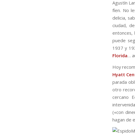
Agustín La
fíen. No l
delicia, s
ciudad, d
entonces,
puede seg
1937 y 19
Florida
… a
Hoy recomi
Hyatt Cen
parada obl
otro recor
cercano E
intervenida
(«con dine
hagan de e