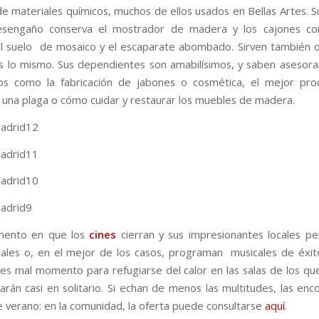
de materiales químicos, muchos de ellos usados en Bellas Artes. S
Desengaño conserva el mostrador de madera y los cajones c
el suelo de mosaico y el escaparate abombado. Sirven también o
es lo mismo. Sus dependientes son amabilísimos, y saben asesor
dos como la fabricación de jabones o cosmética, el mejor pro
 una plaga o cómo cuidar y restaurar los muebles de madera.
mento en que los
cines
cierran y sus impresionantes locales p
nales o, en el mejor de los casos, programan musicales de éxi
es mal momento para refugiarse del calor en las salas de los qu
arán casi en solitario. Si echan de menos las multitudes, las enc
de verano: en la comunidad, la oferta puede consultarse
aquí
.