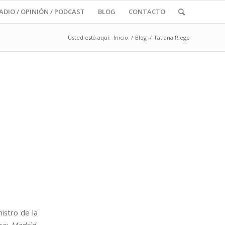
RADIO / OPINIÓN / PODCAST
BLOG
CONTACTO
Usted está aquí:
Inicio
/
Blog
/
Tatiana Riego
istro de la
ase:
Madrid,