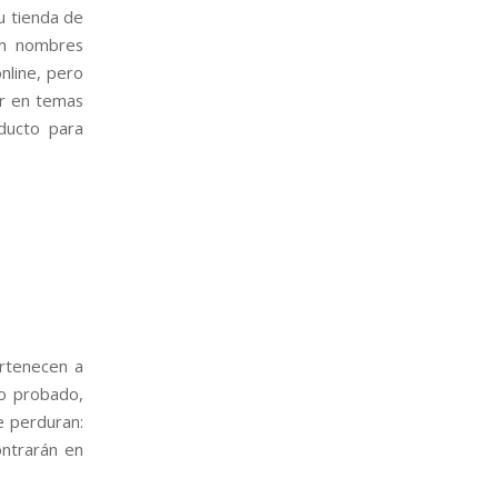
u tienda de
on nombres
nline, pero
ar en temas
ducto para
ertenecen a
to probado,
e perduran:
ontrarán en