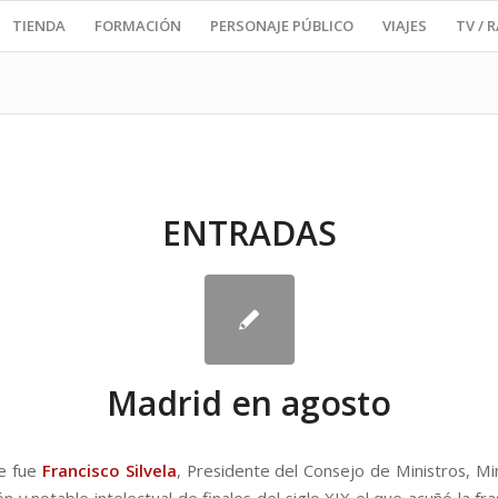
TIENDA
FORMACIÓN
PERSONAJE PÚBLICO
VIAJES
TV / 
ENTRADAS
Madrid en agosto
e fue
Francisco Silvela
, Presidente del Consejo de Ministros, Min
 y notable intelectual de finales del siglo XIX el que acuñó la fr