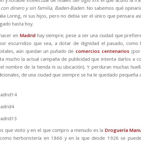
 con dinero y sin familia, Baden-Baden
. No sabemos qué opinaría
ia Loring, ni sus hijos, pero no debía ser el único que pensara as
legado hasta hoy.
 hacer en
Madrid
hay siempre; pese a ser una ciudad que prefier
 por escurridizo que sea, a dotar de dignidad el pasado, como 
pitales, aún quedan un puñado de
comercios centenarios
(por
ta mucho la actual campaña de publicidad que intenta darlos a c
el nombre de la tienda ni su ubicación). Y perduran muchas huella
adicionales, de una ciudad que siempre se ha le quedado pequeña a
os que visito y en el que compro a menudo es la
Droguería Manu
 como herboristería en 1866 y en la que desde 1926 se puede