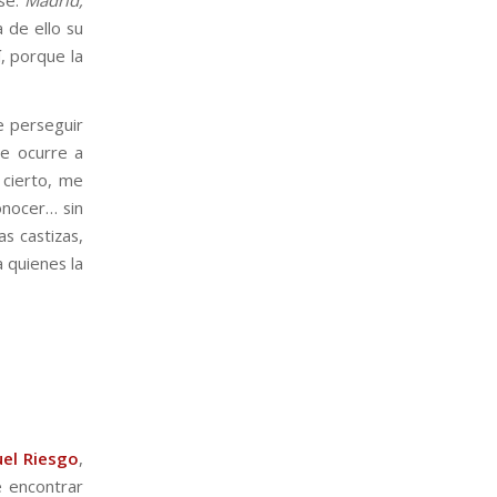
 de ello su
í, porque la
e perseguir
le ocurre a
 cierto, me
onocer… sin
s castizas,
 quienes la
el Riesgo
,
 encontrar