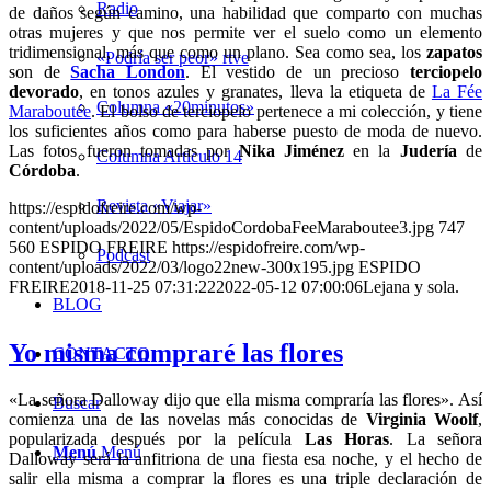
Radio
de daños según camino, una habilidad que comparto con muchas
otras mujeres y que nos permite ver el suelo como un elemento
tridimensional, más que como un plano. Sea como sea, los
zapatos
«Podría ser peor» rtve
son de
Sacha London
. El vestido de un precioso
terciopelo
devorado
, en tonos azules y granates, lleva la etiqueta de
La Fée
Columna «20minutos»
Maraboutée
. El bolso de terciopelo pertenece a mi colección, y tiene
los suficientes años como para haberse puesto de moda de nuevo.
Las fotos fueron tomadas por
Nika Jiménez
en la
Judería
de
Columna Artículo 14
Córdoba
.
Revista «Viajar»
https://espidofreire.com/wp-
content/uploads/2022/05/EspidoCordobaFeeMaraboutee3.jpg
747
560
ESPIDO FREIRE
https://espidofreire.com/wp-
Podcast
content/uploads/2022/03/logo22new-300x195.jpg
ESPIDO
FREIRE
2018-11-25 07:31:22
2022-05-12 07:00:06
Lejana y sola.
BLOG
Yo misma compraré las flores
CONTACTO
«La señora Dalloway dijo que ella misma compraría las flores». Así
Buscar
comienza una de las novelas más conocidas de
Virginia Woolf
,
popularizada después por la película
Las Horas
. La señora
Menú
Menú
Dalloway será la anfitriona de una fiesta esa noche, y el hecho de
salir ella misma a comprar la flores es una triple declaración de