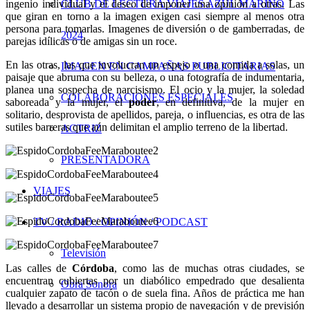
CLUB DE LECTURA VIAJES AZUL MARINO
ingenio individual y el deseo de imponer una opinión a otras. Las
que giran en torno a la imagen exigen casi siempre al menos otra
persona para tomarlas. Imagenes de diversión o de gamberradas, de
2024
parejas idílicas o de amigas sin un roce.
En las otras, las que involucran un espejo o una comida a solas, un
IMAGEN EN CAMPAÑAS PUBLICITARIAS
paisaje que abruma con su belleza, o una fotografía de indumentaria,
planea una sospecha de narcisismo. El ocio y la mujer, la soledad
COLABORACIONES ESPECIALES
saboreada y la mujer, el
poder
, en definitiva, de la mujer en
solitario, desprovista de apellidos, pareja, o influencias, es otra de las
sutiles barreras que aún delimitan el amplio terreno de la libertad.
ACTRIZ
PRESENTADORA
VIAJES
TV / RADIO / OPINIÓN / PODCAST
Televisión
Las calles de
Córdoba
, como las de muchas otras ciudades, se
encuentran cubiertas por un diabólico empedrado que desalienta
Obra Sonora
cualquier zapato de tacón o de suela fina. Años de práctica me han
llevado a desarrollar un sistema propio de navegación y de previsión