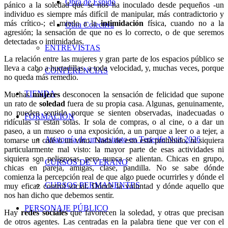
Obra de Espido
pánico a la soledad que se nos ha inoculado desde pequeños -un
individuo es siempre más difícil de manipular, más contradictorio y
más crítico-; el miedo a la
intimidación
física, cuando no a la
Obra Colectiva
agresión; la sensación de que no es lo correcto, o de que seremos
detectadas o intimidadas.
ENTREVISTAS
La relación entre las mujeres y gran parte de los espacios público se
lleva a cabo a hurtadillas, a toda velocidad, y, muchas veces, porque
CONFERENCIAS
no queda más remedio.
TIENDA
Muchas
mujeres
desconocen la sensación de felicidad que supone
un rato de
soledad
fuera de su propia casa. Algunas, genuinamente,
no pueden sentirlo porque se sienten observadas, inadecuadas o
FORMACIÓN
ridículas si están solas. Ir sola de compras, o al cine, o a dar un
paseo, a un museo o una exposición, a un parque a leer o a tejer, a
Anatomía de un asesinato en Tenerife Noir 2026
tomarse un café o un vino. Nada de esto está prohibido, ni siquiera
particularmente mal visto: la mayor parte de esas actividades ni
siquiera son peligrosas, pero nunca se alientan. Chicas en grupo,
CURSOS DE VERANO
chicas en pareja, amigas, clase, pandilla. No se sabe dónde
comienza la percepción real de que algo puede ocurrirles y dónde el
CURSOS PERMANENTES
muy eficaz control social. Dónde la voluntad y dónde aquello que
nos han dicho que debemos sentir.
PERSONAJE PÚBLICO
Hay
redes sociales
que favorecen la soledad, y otras que precisan
de otros agentes. Las centradas en la palabra tiene que ver con el