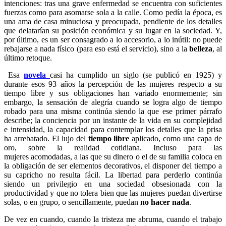
intenciones: tras una grave enfermedad se encuentra con suficientes
fuerzas como para asomarse sola a la calle. Como pedía la época, es
una ama de casa minuciosa y preocupada, pendiente de los detalles
que delatarían su posición económica y su lugar en la sociedad. Y,
por último, es un ser consagrado a lo accesorio, a lo inútil: no puede
rebajarse a nada físico (para eso está el servicio), sino a la
belleza
, al
último retoque.
Esa
novela
casi ha cumplido un siglo (se publicó en 1925) y
durante esos 93 años la percepción de las mujeres respecto a su
tiempo libre y sus obligaciones han variado enormemente; sin
embargo, la sensación de alegría cuando se logra algo de tiempo
robado para una misma continúa siendo la que ese primer párrafo
describe; la conciencia por un instante de la vida en su complejidad
e intensidad, la capacidad para contemplar los detalles que la prisa
ha arrebatado. El lujo del
tiempo libre
aplicado, como una capa de
oro, sobre la realidad cotidiana. Incluso para las
mujeres acomodadas, a las que su dinero o el de su familia coloca en
la obligación de ser elementos decorativos, el disponer del tiempo a
su capricho no resulta fácil. La libertad para perderlo continúa
siendo un privilegio en una sociedad obsesionada con la
productividad y que no tolera bien que las mujeres puedan divertirse
solas, o en grupo, o sencillamente, puedan
no hacer nada
.
De vez en cuando, cuando la tristeza me abruma, cuando el trabajo