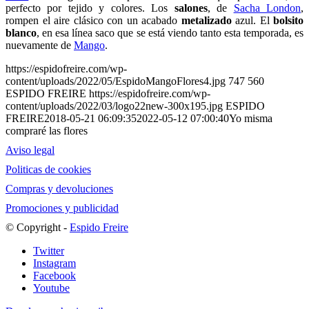
perfecto por tejido y colores. Los
salones
, de
Sacha London
,
rompen el aire clásico con un acabado
metalizado
azul. El
bolsito
blanco
, en esa línea saco que se está viendo tanto esta temporada, es
nuevamente de
Mango
.
https://espidofreire.com/wp-
content/uploads/2022/05/EspidoMangoFlores4.jpg
747
560
ESPIDO FREIRE
https://espidofreire.com/wp-
content/uploads/2022/03/logo22new-300x195.jpg
ESPIDO
FREIRE
2018-05-21 06:09:35
2022-05-12 07:00:40
Yo misma
compraré las flores
Aviso legal
Politicas de cookies
Compras y devoluciones
Promociones y publicidad
© Copyright -
Espido Freire
Twitter
Instagram
Facebook
Youtube