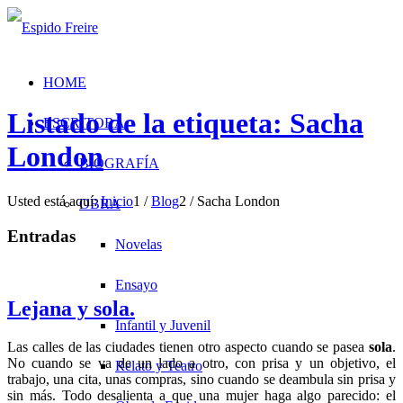
HOME
Listado de la etiqueta: Sacha
ESCRITORA
London
BIOGRAFÍA
Usted está aquí:
Inicio
1
/
Blog
2
/
Sacha London
OBRA
Entradas
Novelas
Ensayo
Lejana y sola.
Infantil y Juvenil
Las calles de las ciudades tienen otro aspecto cuando se pasea
sola
.
No cuando se va de un lado a otro, con prisa y un objetivo, el
Relato y Teatro
trabajo, una cita, unas compras, sino cuando se deambula sin prisa y
sin más. Todo desalienta a que una mujer haga algo parecido: el