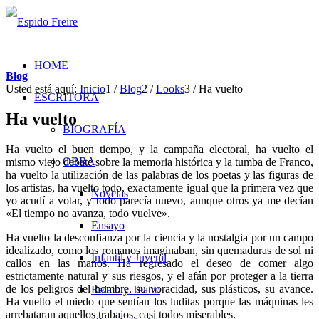
HOME
Blog
Usted está aquí:
Inicio
1
/
Blog
2
/
Looks
3
/
Ha vuelto
ESCRITORA
Ha vuelto
BIOGRAFÍA
Ha vuelto el buen tiempo, y la campaña electoral, ha vuelto el
OBRA
mismo viejo debate sobre la memoria histórica y la tumba de Franco,
ha vuelto la utilización de las palabras de los poetas y las figuras de
los artistas, ha vuelto todo, exactamente igual que la primera vez que
Novelas
yo acudí a votar, y todo parecía nuevo, aunque otros ya me decían
«El tiempo no avanza, todo vuelve».
Ensayo
Ha vuelto la desconfianza por la ciencia y la nostalgia por un campo
idealizado, como los romanos imaginaban, sin quemaduras de sol ni
Infantil y Juvenil
callos en las manos. Ha regresado el deseo de comer algo
estrictamente natural y sus riesgos, y el afán por proteger a la tierra
de los peligros del hombre, su voracidad, sus plásticos, su avance.
Relato y Teatro
Ha vuelto el miedo que sentían los luditas porque las máquinas les
arrebataran aquellos trabajos, casi todos miserables.