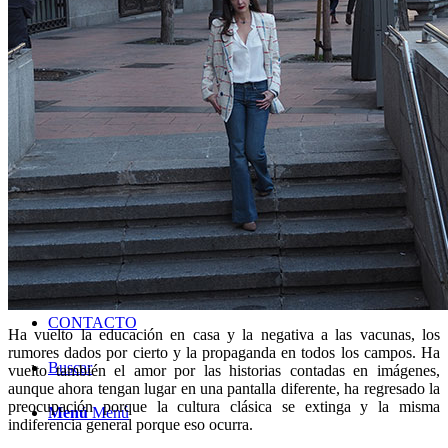
Radio
«Podría ser peor» rtve
Columna «20minutos»
Columna Artículo 14
Revista «Viajar»
Podcast
BLOG
CONTACTO
Ha vuelto la educación en casa y la negativa a las vacunas, los
rumores dados por cierto y la propaganda en todos los campos. Ha
Buscar
vuelto también el amor por las historias contadas en imágenes,
aunque ahora tengan lugar en una pantalla diferente, ha regresado la
preocupación porque la cultura clásica se extinga y la misma
Menú
Menú
indiferencia general porque eso ocurra.