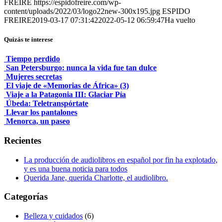
FREIRE
https://espidofreire.com/wp-
content/uploads/2022/03/logo22new-300x195.jpg
ESPIDO
FREIRE
2019-03-17 07:31:42
2022-05-12 06:59:47
Ha vuelto
Quizás te interese
Tiempo perdido
San Petersburgo: nunca la vida fue tan dulce
Mujeres secretas
El viaje de «Memorias de África» (3)
Viaje a la Patagonia III: Glaciar Pía
Úbeda: Teletranspórtate
Llevar los pantalones
Menorca, un paseo
Recientes
La producción de audiolibros en español por fin ha explotado,
y es una buena noticia para todos
Querida Jane, querida Charlotte, el audiolibro.
Categorías
Belleza y cuidados
(6)