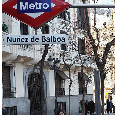
CLUB DE LECTURA VIAJES AZUL MARINO
2024
IMAGEN EN CAMPAÑAS PUBLICITARIAS
COLABORACIONES ESPECIALES
ACTRIZ
PRESENTADORA
VIAJES
TV / RADIO / OPINIÓN / PODCAST
Televisión
Obra Sonora