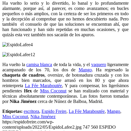
Ha vuelto lo serio y lo divertido, lo banal y lo profundamente
alarmante, porque así, al parecer, es como avanzamos; en bucles
pequeños o más amplios, con la certeza de ser los primeros en todo
y la decepción al comprobar que no hemos descubierto nada. Pero
también el consuelo de que las soluciones se encuentran ahí, que
han funcionado y han sido repetidas en muchas ocasiones, y que
quizás esta vez también nos sacarán de los apuros.
Ha vuelto la
camisa blanca
de toda la vida, y el
vaquero
ligeramente
acampanado de los 70, los dos de
Mango
. Ha regresado la
chaqueta de cuadros
, oversize, de botonadura cruzada y con los
hombros bien marcados, que arrasó en los 80 y que ahora
reinterpreta
La Fée Maraboutée
, Y para compensar, los ligerísimos
pendientes
Hex
de
Miss Coconut
se han realizado con material y
técnicas absolutamente contemporáneas. Las fotos fueron tomadas
por
Nika Jiménez
cerca de Núnez de Balboa, Madrid.
Etiquetas:
escritora
,
Espido Freire
,
La Fée Maraboutée
,
Mango
,
Miss Coconut
,
Nika Jiménez
https://espidofreire.com/wp-
content/uploads/2022/05/EspidoLafee2.jpg
747
560
ESPIDO