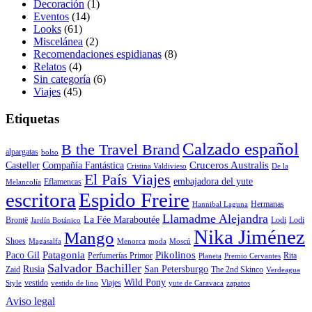
Decoración
(1)
Eventos
(14)
Looks
(61)
Miscelánea
(2)
Recomendaciones espidianas
(8)
Relatos
(4)
Sin categoría
(6)
Viajes
(45)
Etiquetas
Calzado español
B the Travel Brand
alpargatas
bolso
Cruceros Australis
Casteller
Compañía Fantástica
Cristina Valdivieso
De la
El País Viajes
embajadora del yute
Eflamencas
Melancolía
escritora
Espido Freire
Hermanas
Hannibal Laguna
Llamadme Alejandra
La Fée Maraboutée
Brontë
Lodi
Lodi
Jardín Botánico
Nika Jiménez
Mango
Shoes
Magasalfa
Menorca
moda
Moscú
Patagonia
Pikolinos
Paco Gil
Perfumerías Primor
Rita
Planeta
Premio Cervantes
Salvador Bachiller
Rusia
San Petersburgo
Zaid
The 2nd Skinco
Verdeagua
Wild Pony
vestido
Viajes
Style
vestido de lino
yute de Caravaca
zapatos
Aviso legal