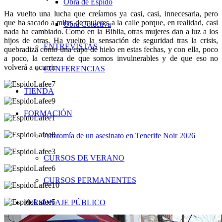
Obra de Espido
Ha vuelto una lucha que creíamos ya casi, casi, innecesaria, pero
que ha sacado a miles de mujeres a la calle porque, en realidad, casi
Obra Colectiva
nada ha cambiado. Como en la Biblia, otras mujeres dan a luz a los
hijos de otras. Ha vuelto la sensación de seguridad tras la crisis,
ENTREVISTAS
quebradiza como una capa de hielo en estas fechas, y con ella, poco
a poco, la certeza de que somos invulnerables y de que eso no
volverá a ocurrir.
CONFERENCIAS
TIENDA
FORMACIÓN
Anatomía de un asesinato en Tenerife Noir 2026
CURSOS DE VERANO
CURSOS PERMANENTES
PERSONAJE PÚBLICO