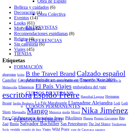
Obra de Espido
Belleza y cuidados
(6)
Decoración
(1)
Obra Colectiva
Eventos
(14)
Looks
(61)
ENTREVISTAS
Miscelánea
(2)
Recomendaciones espidianas
(8)
Relatos
(4)
CONFERENCIAS
Sin categoría
(6)
Viajes
(45)
TIENDA
Etiquetas
FORMACIÓN
Calzado español
B the Travel Brand
alpargatas
bolso
Anatomía de un asesinato en Tenerife Noir 2026
Cruceros Australis
Casteller
Compañía Fantástica
Cristina Valdivieso
De la
El País Viajes
embajadora del yute
Eflamencas
Melancolía
escritora
Espido Freire
CURSOS DE VERANO
Hermanas
Hannibal Laguna
Llamadme Alejandra
La Fée Maraboutée
Brontë
Lodi
Lodi
Jardín Botánico
CURSOS PERMANENTES
Nika Jiménez
Mango
Shoes
Magasalfa
Menorca
moda
Moscú
Patagonia
Pikolinos
Paco Gil
Perfumerías Primor
Rita
Planeta
Premio Cervantes
PERSONAJE PÚBLICO
Salvador Bachiller
Rusia
San Petersburgo
Zaid
The 2nd Skinco
Verdeagua
Wild Pony
vestido
Viajes
Style
vestido de lino
yute de Caravaca
zapatos