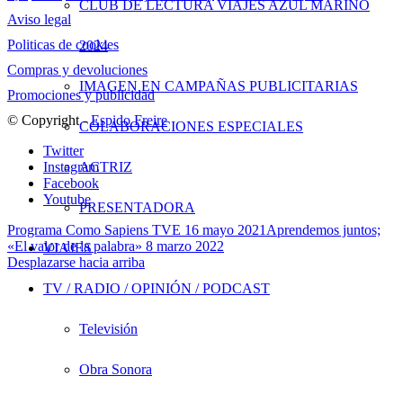
CLUB DE LECTURA VIAJES AZUL MARINO
Aviso legal
Politicas de cookies
2024
Compras y devoluciones
IMAGEN EN CAMPAÑAS PUBLICITARIAS
Promociones y publicidad
© Copyright -
Espido Freire
COLABORACIONES ESPECIALES
Twitter
ACTRIZ
Instagram
Facebook
Youtube
PRESENTADORA
Programa Como Sapiens TVE 16 mayo 2021
Aprendemos juntos;
«El valor de la palabra» 8 marzo 2022
VIAJES
Desplazarse hacia arriba
TV / RADIO / OPINIÓN / PODCAST
Televisión
Obra Sonora