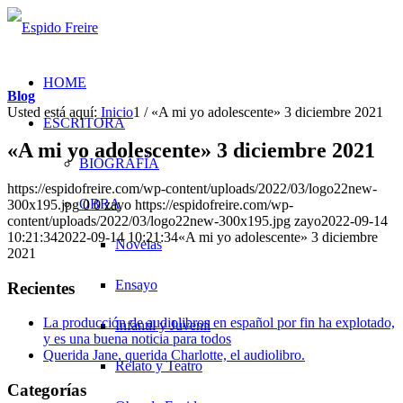
HOME
Blog
Usted está aquí:
Inicio
1
/
«A mi yo adolescente» 3 diciembre 2021
ESCRITORA
«A mi yo adolescente» 3 diciembre 2021
BIOGRAFÍA
https://espidofreire.com/wp-content/uploads/2022/03/logo22new-
OBRA
300x195.jpg
0
0
zayo
https://espidofreire.com/wp-
content/uploads/2022/03/logo22new-300x195.jpg
zayo
2022-09-14
10:21:34
2022-09-14 10:21:34
«A mi yo adolescente» 3 diciembre
Novelas
2021
Ensayo
Recientes
La producción de audiolibros en español por fin ha explotado,
Infantil y Juvenil
y es una buena noticia para todos
Querida Jane, querida Charlotte, el audiolibro.
Relato y Teatro
Categorías