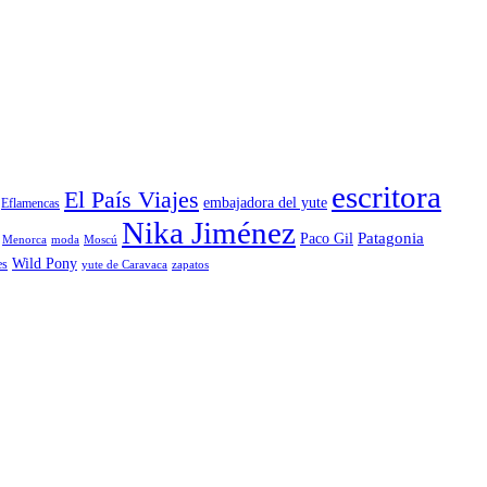
escritora
El País Viajes
embajadora del yute
Eflamencas
Nika Jiménez
Patagonia
Paco Gil
Menorca
moda
Moscú
Wild Pony
es
yute de Caravaca
zapatos