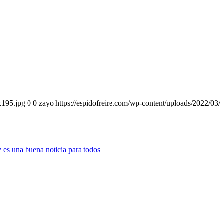
x195.jpg
0
0
zayo
https://espidofreire.com/wp-content/uploads/2022/
y es una buena noticia para todos