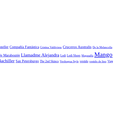
Cruceros Australis
steller
Compañía Fantástica
Cristina Valdivieso
De la Melancolía
Mango
Llamadme Alejandra
ée Maraboutée
Lodi
Lodi Shoes
Magasalfa
achiller
San Petersburgo
The 2nd Skinco
vestido
Viaj
Verdeagua Style
vestido de lino