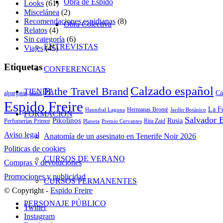
Obra de Espido
Looks
(61)
Miscelánea
(2)
Recomendaciones espidianas
(8)
Obra Colectiva
Relatos
(4)
Sin categoría
(6)
ENTREVISTAS
Viajes
(45)
Etiquetas
CONFERENCIAS
Calzado español
B the Travel Brand
TIENDA
Ca
alpargatas
bolso
Espido Freire
La F
Hermanas Brontë
Hannibal Laguna
Jardín Botánico
FORMACIÓN
Salvador B
Pikolinos
Rusia
Perfumerías Primor
Rita Zaid
Planeta
Premio Cervantes
Aviso legal
Anatomía de un asesinato en Tenerife Noir 2026
Politicas de cookies
CURSOS DE VERANO
Compras y devoluciones
Promociones y publicidad
CURSOS PERMANENTES
© Copyright -
Espido Freire
PERSONAJE PÚBLICO
Twitter
Instagram