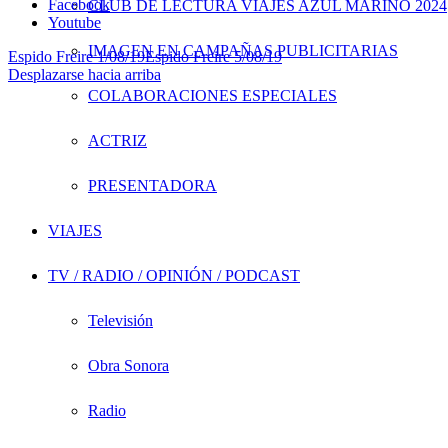
Facebook
CLUB DE LECTURA VIAJES AZUL MARINO 2024
Youtube
IMAGEN EN CAMPAÑAS PUBLICITARIAS
Espido Freire 1/08/19
Espido Freire 5/08/19
Desplazarse hacia arriba
COLABORACIONES ESPECIALES
ACTRIZ
PRESENTADORA
VIAJES
TV / RADIO / OPINIÓN / PODCAST
Televisión
Obra Sonora
Radio