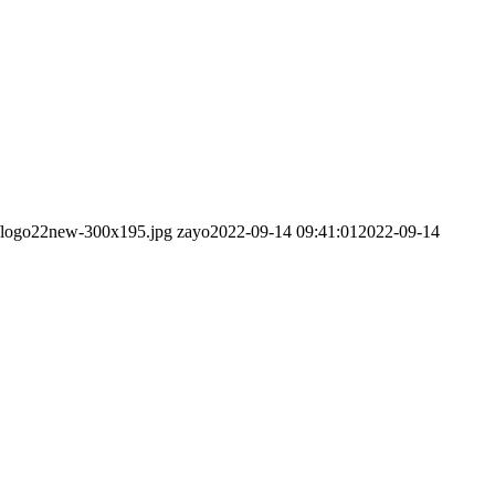
03/logo22new-300x195.jpg
zayo
2022-09-14 09:41:01
2022-09-14