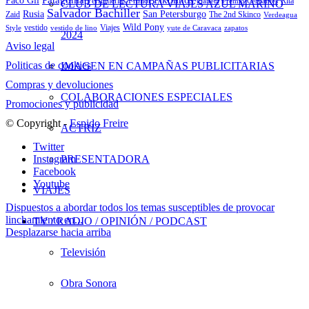
Patagonia
Pikolinos
Paco Gil
Perfumerías Primor
Rita
Planeta
Premio Cervantes
CLUB DE LECTURA VIAJES AZUL MARINO
Salvador Bachiller
Rusia
San Petersburgo
Zaid
The 2nd Skinco
Verdeagua
Wild Pony
vestido
Viajes
Style
vestido de lino
yute de Caravaca
zapatos
2024
Aviso legal
Politicas de cookies
IMAGEN EN CAMPAÑAS PUBLICITARIAS
Compras y devoluciones
COLABORACIONES ESPECIALES
Promociones y publicidad
© Copyright -
Espido Freire
ACTRIZ
Twitter
PRESENTADORA
Instagram
Facebook
Youtube
VIAJES
Dispuestos a abordar todos los temas susceptibles de provocar
linchamiento en...
TV / RADIO / OPINIÓN / PODCAST
Desplazarse hacia arriba
Televisión
Obra Sonora