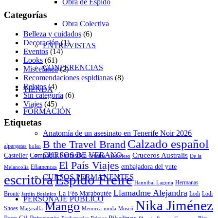
Obra de Espido
Categorías
Obra Colectiva
Belleza y cuidados
(6)
Decoración
(1)
ENTREVISTAS
Eventos
(14)
Looks
(61)
CONFERENCIAS
Miscelánea
(2)
Recomendaciones espidianas
(8)
Relatos
(4)
TIENDA
Sin categoría
(6)
Viajes
(45)
FORMACIÓN
Etiquetas
Anatomía de un asesinato en Tenerife Noir 2026
Calzado español
B the Travel Brand
alpargatas
bolso
CURSOS DE VERANO
Cruceros Australis
Casteller
Compañía Fantástica
Cristina Valdivieso
De la
El País Viajes
embajadora del yute
Eflamencas
Melancolía
escritora
Espido Freire
CURSOS PERMANENTES
Hermanas
Hannibal Laguna
Llamadme Alejandra
La Fée Maraboutée
Brontë
Lodi
Lodi
Jardín Botánico
PERSONAJE PÚBLICO
Nika Jiménez
Mango
Shoes
Magasalfa
Menorca
moda
Moscú