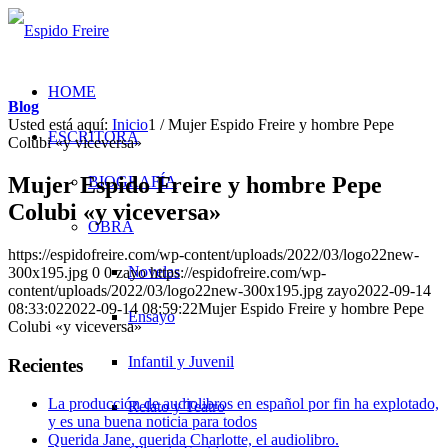
HOME
Blog
Usted está aquí:
Inicio
1
/
Mujer Espido Freire y hombre Pepe
ESCRITORA
Colubi «y viceversa»
Mujer Espido Freire y hombre Pepe
BIOGRAFÍA
Colubi «y viceversa»
OBRA
https://espidofreire.com/wp-content/uploads/2022/03/logo22new-
Novelas
300x195.jpg
0
0
zayo
https://espidofreire.com/wp-
content/uploads/2022/03/logo22new-300x195.jpg
zayo
2022-09-14
08:33:02
2022-09-14 08:59:22
Mujer Espido Freire y hombre Pepe
Ensayo
Colubi «y viceversa»
Infantil y Juvenil
Recientes
La producción de audiolibros en español por fin ha explotado,
Relato y Teatro
y es una buena noticia para todos
Querida Jane, querida Charlotte, el audiolibro.