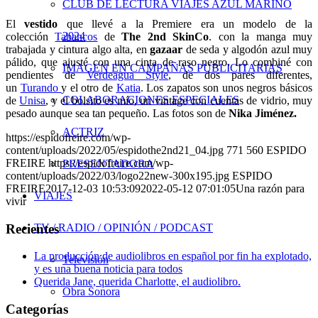
CLUB DE LECTURA VIAJES AZUL MARINO
El
vestido
que llevé a la Premiere era un modelo de la
2024
colección
Tabancos
de
The 2nd SkinCo
. con la manga muy
trabajada y cintura algo alta, en
gazaar
de seda y algodón azul muy
pálido, que ajusté con una cinta de raso negro. Lo combiné con
IMAGEN EN CAMPAÑAS PUBLICITARIAS
pendientes de
Verdeagua Style
, de dos pares diferentes,
un
Turando
y el otro de
Katia
. Los zapatos son unos negros básicos
COLABORACIONES ESPECIALES
de
Unisa
, y el bolsito es mío, un vintage con cuentas de vidrio, muy
pesado aunque sea tan pequeño. Las fotos son de
Nika Jiménez.
ACTRIZ
https://espidofreire.com/wp-
content/uploads/2022/05/espidothe2nd21_04.jpg
771
560
ESPIDO
FREIRE
https://espidofreire.com/wp-
PRESENTADORA
content/uploads/2022/03/logo22new-300x195.jpg
ESPIDO
FREIRE
2017-12-03 10:53:09
2022-05-12 07:01:05
Una razón para
VIAJES
vivir
Recientes
TV / RADIO / OPINIÓN / PODCAST
La producción de audiolibros en español por fin ha explotado,
Televisión
y es una buena noticia para todos
Querida Jane, querida Charlotte, el audiolibro.
Obra Sonora
Categorías