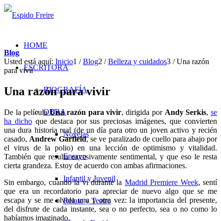
HOME
Blog
Usted está aquí:
Inicio
1
/
Blog
2
/
Belleza y cuidados
3
/
Una razón
ESCRITORA
para vivir
Una razón para vivir
BIOGRAFÍA
OBRA
De la película
Una razón para vivir
, dirigida por
Andy Serkis
,
se
ha dicho
que destaca por sus preciosas imágenes, que convierten
una dura historia real (de un día para otro un joven activo y recién
Novelas
casado,
Andrew Garfield
, se ve paralizado de cuello para abajo por
el virus de la polio) en una lección de optimismo y vitalidad.
Ensayo
También que resulta excesivamente sentimental, y que eso le resta
cierta grandeza. Estoy de acuerdo con ambas afirmaciones.
Infantil y Juvenil
Sin embargo, cuando la vi durante la
Madrid Premiere Week
, sentí
que era un recordatorio para apreciar de nuevo algo que se me
escapa y se me olvida una y otra vez: la importancia del presente,
Relato y Teatro
del disfrute de cada instante, sea o no perfecto, sea o no como lo
habíamos imaginado.