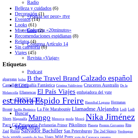
Radio
Belleza y cuidados
(6)
Decoración
(1)
«Podría ser peor» rtve
Eventos
(14)
Looks
(61)
Columna «20minutos»
Miscelánea
(2)
Recomendaciones espidianas
(8)
Relatos
(4)
Columna Artículo 14
Sin categoría
(6)
Viajes
(45)
Revista «Viajar»
Etiquetas
Podcast
Calzado español
B the Travel Brand
alpargatas
bolso
Cruceros Australis
BLOG
Casteller
Compañía Fantástica
Cristina Valdivieso
De la
El País Viajes
embajadora del yute
Eflamencas
Melancolía
escritora
Espido Freire
CONTACTO
Hermanas
Hannibal Laguna
Llamadme Alejandra
La Fée Maraboutée
Brontë
Lodi
Lodi
Jardín Botánico
Buscar
Nika Jiménez
Mango
Shoes
Magasalfa
Menorca
moda
Moscú
Patagonia
Pikolinos
Paco Gil
Perfumerías Primor
Rita
Planeta
Premio Cervantes
Menú
Menú
Salvador Bachiller
Rusia
San Petersburgo
Zaid
The 2nd Skinco
Verdeagua
Wild Pony
vestido
Viajes
Style
vestido de lino
yute de Caravaca
zapatos