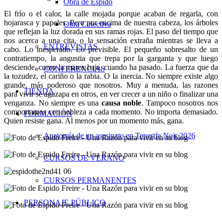
Obra de Espido
El frío o el calor, la calle mojada porque acaban de regarla, con
hojarasca y papeles. Pero por encima de nuestra cabeza, los árboles
Obra Colectiva
que reflejan la luz dorada en sus ramas rojas. El paso del tiempo que
nos acerca a una cita, o la sensación extraña mientras se lleva a
ENTREVISTAS
cabo. Lo inesperado. Lo previsible. El pequeño sobresalto de un
contratiempo, la angustia que trepa por la garganta y que luego
desciende, como la marea baja, cuando ha pasado. La fuerza que da
CONFERENCIAS
la tozudez, el cariño o la rabia. O la inercia. No siempre existe algo
grande, más poderoso que nosotros. Muy a menuda, las razones
TIENDA
para vivir se agazapa en otros, en ver crecer a un niño o finalizar una
venganza. No siempre es una
causa noble
. Tampoco nosotros nos
comportamos con nobleza a cada momento. No importa demasiado.
FORMACIÓN
Quien resiste gana. Al menos por un momento más, gana.
Anatomía de un asesinato en Tenerife Noir 2026
CURSOS DE VERANO
CURSOS PERMANENTES
PERSONAJE PÚBLICO