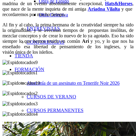
Obra de Espido
madrina de un evento absolutamente excepcional,
Hats&Horses
,
que nace de la mente inquieta de mi amiga
Ariadna Vilalta
y que
recordaremos por mucho tiempo.
Obra Colectiva
Al fin y al cabo, la prima hermana de la creatividad siempre ha sido
ENTREVISTAS
la originalidad, y se avecinan tiempos de propuestas insólitas, de
mezclar conceptos y de crear lo nuevo de lo ya agotado. Eso ha sido
siempre lo que hemos tenido en común
Ari
y yo, y lo que nos ha
CONFERENCIAS
enseñado esa libertad de pensamiento de los ingleses, y la
visión única de los isleños.
TIENDA
FORMACIÓN
Anatomía de un asesinato en Tenerife Noir 2026
CURSOS DE VERANO
CURSOS PERMANENTES
PERSONAJE PÚBLICO