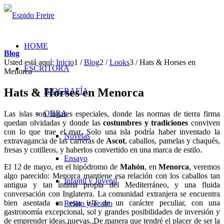
HOME
Blog
Usted está aquí:
Inicio
1
/
Blog
2
/
Looks
3
/
Hats & Horses en
ESCRITORA
Menorca
Hats & Horses en Menorca
BIOGRAFÍA
OBRA
Las islas son lugares especiales, donde las normas de tierra firma
quedan olvidadas y donde las
costumbres y tradiciones
conviven
con lo que trae el mar. Solo una isla podría haber inventado la
Novelas
extravagancia de las carreras de
Ascot
, caballos, pamelas y chaqués,
fresas y cotilleos, y haberlos convertido en una marca de estilo.
Ensayo
El 12 de mayo, en el hipódromo de
Mahón
, en
Menorca
, veremos
algo parecido: Menorca mantiene esa relación con los caballos tan
Infantil y Juvenil
antigua y tan íntima propia del Mediterráneo, y una fluida
conversación con Inglaterra. La comunidad extranjera se encuentra
bien asentada en esta isla de un carácter peculiar, con una
Relato y Teatro
gastronomía excepcional, sol y grandes posibilidades de inversión y
de emprender ideas nuevas. De manera que tendré el placer de ser la