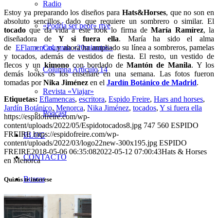
Radio
Estoy ya preparando los diseños para
Hats&Horses
, que no son en
absoluto sencillos, dado que requiere un sombrero o similar. El
«Podría ser peor» rtve
tocado
que da vida a este look lo firma de
María Ramírez
, la
diseñadora de
Y si fuera ella
. María ha sido el alma
de
EFlamencas
, y ahora ha ampliado su línea a sombreros, pamelas
Columna «20minutos»
y tocados, además de vestidos de fiesta. El resto, un vestido de
flecos y un
kimono
con bordado de
Mantón de Manila
. Y los
Columna Artículo 14
demás looks os los enseñaré en una semana. Las fotos fueron
tomadas por
Nika Jiménez
en el
Jardín Botánico de Madrid
.
Revista «Viajar»
Etiquetas:
Eflamencas
,
escritora
,
Espido Freire
,
Hars and horses
,
Jardín Botánico
,
Menorca
,
Nika Jiménez
,
tocados
,
Y si fuera ella
Podcast
https://espidofreire.com/wp-
content/uploads/2022/05/Espidotocados8.jpg
747
560
ESPIDO
FREIRE
https://espidofreire.com/wp-
BLOG
content/uploads/2022/03/logo22new-300x195.jpg
ESPIDO
FREIRE
2018-05-06 06:35:08
2022-05-12 07:00:43
Hats & Horses
CONTACTO
en Menorca
Buscar
Quizás te interese
Menú
Menú