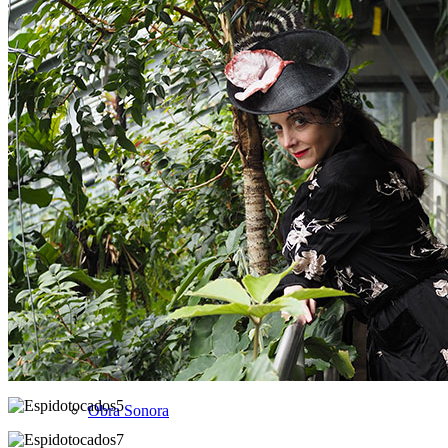
CLUB DE LECTURA VIAJES AZUL MARINO
2024
IMAGEN EN CAMPAÑAS PUBLICITARIAS
COLABORACIONES ESPECIALES
ACTRIZ
PRESENTADORA
VIAJES
TV / RADIO / OPINIÓN / PODCAST
Televisión
Obra Sonora