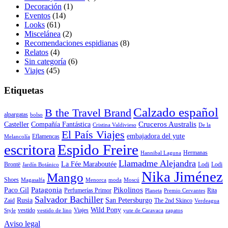
Decoración
(1)
Eventos
(14)
Looks
(61)
Miscelánea
(2)
Recomendaciones espidianas
(8)
Relatos
(4)
Sin categoría
(6)
Viajes
(45)
Etiquetas
Calzado español
B the Travel Brand
alpargatas
bolso
Cruceros Australis
Casteller
Compañía Fantástica
Cristina Valdivieso
De la
El País Viajes
embajadora del yute
Eflamencas
Melancolía
escritora
Espido Freire
Hermanas
Hannibal Laguna
Llamadme Alejandra
La Fée Maraboutée
Brontë
Lodi
Lodi
Jardín Botánico
Nika Jiménez
Mango
Shoes
Magasalfa
Menorca
moda
Moscú
Patagonia
Pikolinos
Paco Gil
Perfumerías Primor
Rita
Planeta
Premio Cervantes
Salvador Bachiller
Rusia
San Petersburgo
Zaid
The 2nd Skinco
Verdeagua
Wild Pony
vestido
Viajes
Style
vestido de lino
yute de Caravaca
zapatos
Aviso legal